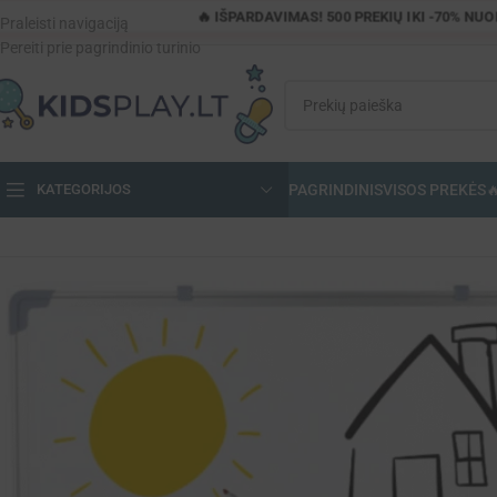
🔥 IŠPARDAVIMAS! 500 PREKIŲ IKI -70% NU
Praleisti navigaciją
Pereiti prie pagrindinio turinio
PAGRINDINIS
VISOS PREKĖS

KATEGORIJOS
Pagrindinis
»
Parduotuvė
»
Magnetinė rašymo lenta 90×60 cm