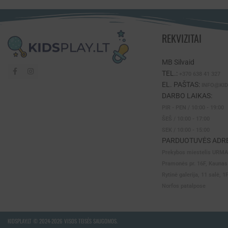
REKVIZITAI
MB Silvaid
TEL.:
+370 638 41 327
EL. PAŠTAS:
INFO@KID
DARBO LAIKAS:
PIR - PEN / 10:00 - 19:00
ŠEŠ / 10:00 - 17:00
SEK / 10:00 - 15:00
PARDUOTUVĖS ADRE
Prekybos miestelis URM
Pramonės pr. 16F, Kaunas
Rytinė galerija, 11 salė, 1
Norfos patalpose
KIDSPLAY.LT ©
2024-2026 VISOS TEISĖS SAUGOMOS.