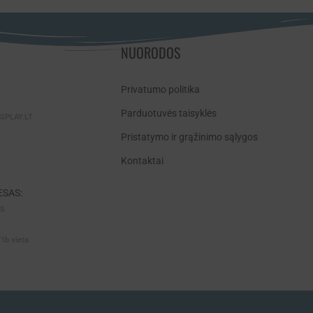
NUORODOS
Privatumo politika
Parduotuvės taisyklės
SPLAY.LT
Pristatymo ir grąžinimo sąlygos
Kontaktai
SAS:
AS
F1b vieta