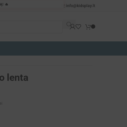
! 🔥
info@kidsplay.lt
o lenta
ai