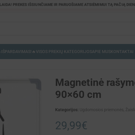
OLAIDA! PREKES IŠSIUNČIAME IR PARUOŠIAME ATSIĖMIMUI TĄ PAČIĄ DIENĄ
IŠPARDAVIMAS!🔥
VISOS PREKIŲ KATEGORIJOS
APIE MUS
KONTAKTAI
Magnetinė rašym
90×60 cm
Kategorijos:
Ugdomosios priemonės
,
Žaisl
29,99
€