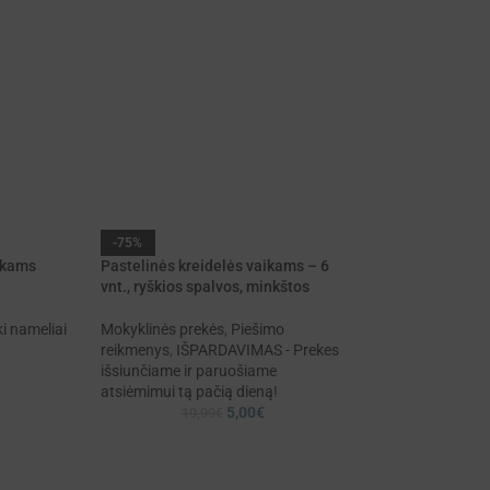
-75%
-65%
ikams
Pastelinės kreidelės vaikams – 6
vnt., ryškios spalvos, minkštos
WOOPIE edukacin
„Transportas“ Gy
domino dėlionė
ki nameliai
Mokyklinės prekės
,
Piešimo
reikmenys
,
IŠPARDAVIMAS - Prekes
Žaislai
,
Edukacinia
išsiunčiame ir paruošiame
žaislai
,
IŠPARDAVI
atsiėmimui tą pačią dieną!
išsiunčiame ir pa
5,00
€
19,99
€
atsiėmimui tą pač
19,99