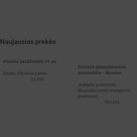
Naujausios prekės
Pliušinė beždžionėlė 25 cm
Dvivietis akumuliatorinis
automobilis – Monster
Žaislai
,
Pliušiniai žaislai
22,99
€
Judėjimo priemonės
,
Akumuliatorinės transporto
priemonės
584,99
€