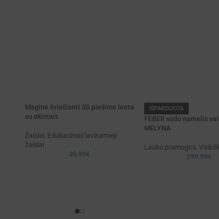
Maginė šviečianti 3D piešimo lenta
IŠPARDUOTA
su akiniais
FEBER sodo namelis va
MĖLYNA
Žaislai
,
Edukaciniai/lavinamieji
žaislai
Lauko pramogos
,
Vaikiš
30,99
€
299,99
€