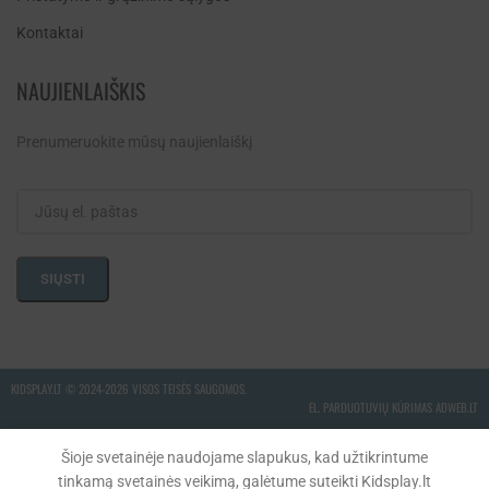
Kontaktai
NAUJIENLAIŠKIS
Prenumeruokite mūsų naujienlaiškį
KIDSPLAY.LT ©
2024-2026 VISOS TEISĖS SAUGOMOS.
EL. PARDUOTUVIŲ KŪRIMAS ADWEB.LT
Šioje svetainėje naudojame slapukus, kad užtikrintume
tinkamą svetainės veikimą, galėtume suteikti Kidsplay.lt