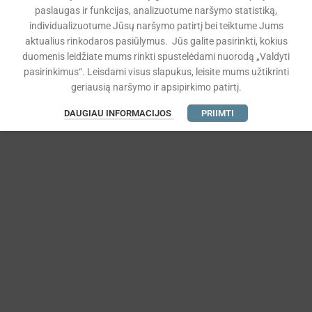
paslaugas ir funkcijas, analizuotume naršymo statistiką,
individualizuotume Jūsų naršymo patirtį bei teiktume Jums
aktualius rinkodaros pasiūlymus. Jūs galite pasirinkti, kokius
duomenis leidžiate mums rinkti spustelėdami nuorodą „Valdyti
pasirinkimus“. Leisdami visus slapukus, leisite mums užtikrinti
geriausią naršymo ir apsipirkimo patirtį.
DAUGIAU INFORMACIJOS
PRIIMTI