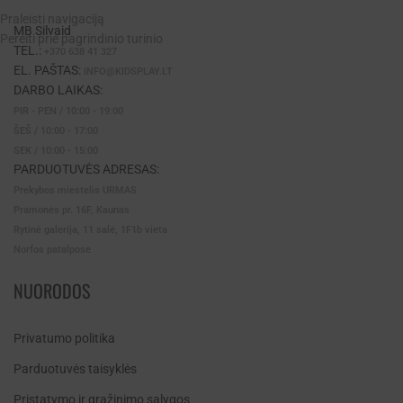
Praleisti navigaciją
MB Silvaid
Pereiti prie pagrindinio turinio
TEL.:
+370 638 41 327
EL. PAŠTAS:
INFO@KIDSPLAY.LT
DARBO LAIKAS:
PIR - PEN / 10:00 - 19:00
ŠEŠ / 10:00 - 17:00
SEK / 10:00 - 15:00
PARDUOTUVĖS ADRESAS:
Prekybos miestelis URMAS
Pramonės pr. 16F, Kaunas
Rytinė galerija, 11 salė, 1F1b vieta
Norfos patalpose
NUORODOS
Privatumo politika
Parduotuvės taisyklės
Pristatymo ir grąžinimo sąlygos