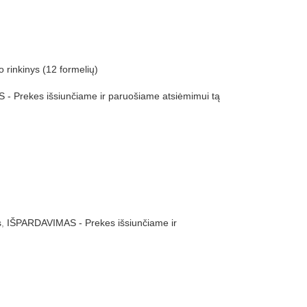
o rinkinys (12 formelių)
- Prekes išsiunčiame ir paruošiame atsiėmimui tą
s
,
IŠPARDAVIMAS - Prekes išsiunčiame ir