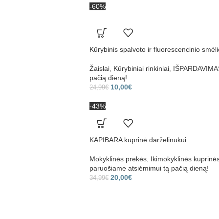
-60%
Kūrybinis spalvoto ir fluorescencinio smėli
Žaislai
,
Kūrybiniai rinkiniai
,
IŠPARDAVIMAS 
pačią dieną!
10,00
€
24,99
€
-43%
KAPIBARA kuprinė darželinukui
Mokyklinės prekės
,
Ikimokyklinės kuprinė
paruošiame atsiėmimui tą pačią dieną!
20,00
€
34,99
€