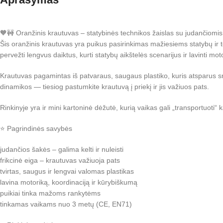
🧡🚧 Oranžinis krautuvas – statybinės technikos žaislas su judančiomi
Šis oranžinis krautuvas yra puikus pasirinkimas mažiesiems statybų ir te
pervežti lengvus daiktus, kurti statybų aikštelės scenarijus ir lavinti mot
Krautuvas pagamintas iš patvaraus, saugaus plastiko, kuris atsparus smū
dinamikos — tiesiog pastumkite krautuvą į priekį ir jis važiuos pats.
Rinkinyje yra ir mini kartoninė dėžutė, kurią vaikas gali „transportuoti“ k
⭐ Pagrindinės savybės
judančios šakės – galima kelti ir nuleisti
frikcinė eiga – krautuvas važiuoja pats
tvirtas, saugus ir lengvai valomas plastikas
lavina motoriką, koordinaciją ir kūrybiškumą
puikiai tinka mažoms rankytėms
tinkamas vaikams nuo 3 metų (CE, EN71)