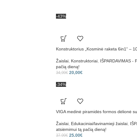
-43%
Konstruktorius „Kosminė raketa 6in1“ – 10
Žaislai
,
Konstruktoriai
,
IŠPARDAVIMAS - Pr
pačią dieną!
20,00
€
34,99
€
-34%
VIGA medinė piramidės formos dėlionė su 
Žaislai
,
Edukaciniai/lavinamieji žaislai
,
IŠP
atsiėmimui tą pačią dieną!
25,00
€
37,99
€