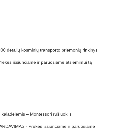
00 detalių kosminių transporto priemonių rinkinys
ekes išsiunčiame ir paruošiame atsiėmimui tą
kaladėlėmis – Montessori rūšiuoklis
ARDAVIMAS - Prekes išsiunčiame ir paruošiame