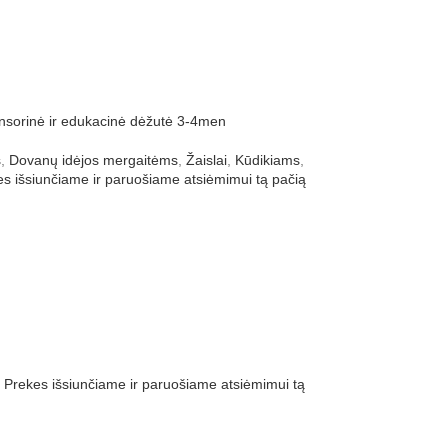
orinė ir edukacinė dėžutė 3-4men
s
,
Dovanų idėjos mergaitėms
,
Žaislai
,
Kūdikiams
,
 išsiunčiame ir paruošiame atsiėmimui tą pačią
rekes išsiunčiame ir paruošiame atsiėmimui tą