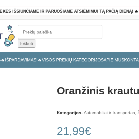
REKES IŠSIUNČIAME IR PARUOŠIAME ATSIĖMIMUI TĄ PAČIĄ DIENĄ! 🔥
Ieškoti
S
🔥IŠPARDAVIMAS!🔥
VISOS PREKIŲ KATEGORIJOS
APIE MUS
KONTA
Oranžinis kraut
Kategorijos:
Automobiliai ir transportas
,
21,99
€