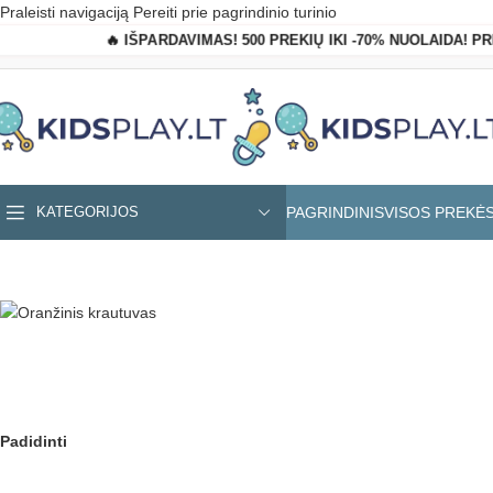
Praleisti navigaciją
Pereiti prie pagrindinio turinio
🔥 IŠPARDAVIMAS! 500 PREKIŲ IKI -70% NUOLAIDA! P
PAGRINDINIS
VISOS PREKĖ
KATEGORIJOS
Pagrindinis
»
Parduotuvė
»
Oranžinis krautuvas
Padidinti