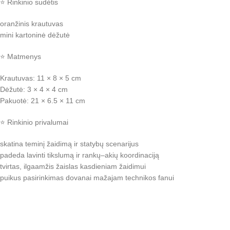
⭐ Rinkinio sudėtis
oranžinis krautuvas
mini kartoninė dėžutė
⭐ Matmenys
Krautuvas: 11 × 8 × 5 cm
Dėžutė: 3 × 4 × 4 cm
Pakuotė: 21 × 6.5 × 11 cm
⭐ Rinkinio privalumai
skatina teminį žaidimą ir statybų scenarijus
padeda lavinti tikslumą ir rankų–akių koordinaciją
tvirtas, ilgaamžis žaislas kasdieniam žaidimui
puikus pasirinkimas dovanai mažajam technikos fanui