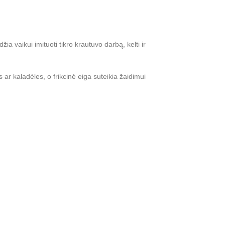
a vaikui imituoti tikro krautuvo darbą, kelti ir
ar kaladėles, o frikcinė eiga suteikia žaidimui