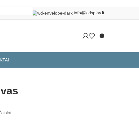
info@kidsplay.lt
KTAI
Grįžti į produktus
uvas
Žaislai