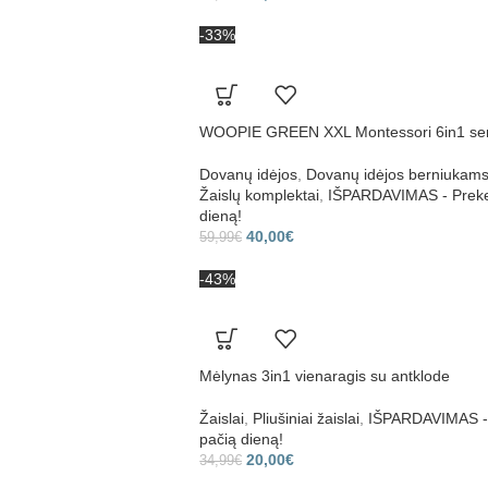
-33%
WOOPIE GREEN XXL Montessori 6in1 sens
Dovanų idėjos
,
Dovanų idėjos berniukam
Žaislų komplektai
,
IŠPARDAVIMAS - Prekes
dieną!
40,00
€
59,99
€
-43%
Mėlynas 3in1 vienaragis su antklode
Žaislai
,
Pliušiniai žaislai
,
IŠPARDAVIMAS - P
pačią dieną!
20,00
€
34,99
€