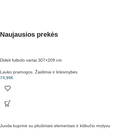
Naujausios prekės
Dideli futbolo vartai 307×209 cm
Lauko pramogos
,
Žaidimai ir linksmybės
74,99
€
Juoda kuprinė su pliušiniais elementais ir kiškučio motyvu