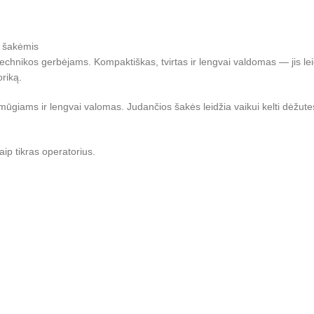
s šakėmis
chnikos gerbėjams. Kompaktiškas, tvirtas ir lengvai valdomas — jis leidži
oriką.
giams ir lengvai valomas. Judančios šakės leidžia vaikui kelti dėžutes 
aip tikras operatorius.