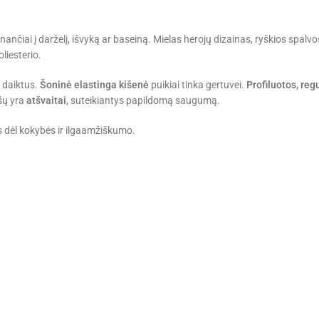
čiai į darželį, išvyką ar baseiną. Mielas herojų dizainas, ryškios spalvos 
liesterio.
s daiktus.
Šoninė elastinga kišenė
puikiai tinka gertuvei.
Profiluotos, re
ešų yra
atšvaitai
, suteikiantys papildomą saugumą.
s dėl kokybės ir ilgaamžiškumo.