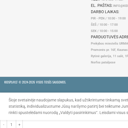
EL. PAŠTAS:
INFO@KID
DARBO LAIKAS:
PIR - PEN / 10:00 - 19:00
ŠEŠ / 10:00 - 17:00
SEK / 10:00 - 15:00
PARDUOTUVĖS ADRE
Prekybos miestelis URM
Pramonės pr. 16F, Kaunas
Rytinė galerija, 11 salė, 1
Norfos patalpose
KIDSPLAY.LT ©
2024-2026 VISOS TEISĖS SAUGOMOS.
Šioje svetainėje naudojame slapukus, kad užtikrintume tinkamą svet
MINIONS kuprinė darželinukui
statistiką, individualizuotume Jūsų naršymo patirtį bei teiktume Ju
rinkti spustelėdami nuorodą „Valdyti pasirinkimus“. Leisdami visus sl
20,00
€
34,99
€