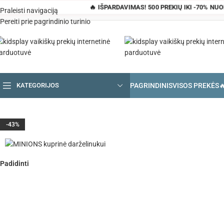
🔥 IŠPARDAVIMAS! 500 PREKIŲ IKI -70% NU
Praleisti navigaciją
Pereiti prie pagrindinio turinio
PAGRINDINIS
VISOS PREKĖS

KATEGORIJOS
Pagrindinis
»
Parduotuvė
»
MINIONS kuprinė darželinukui
-43%
Padidinti