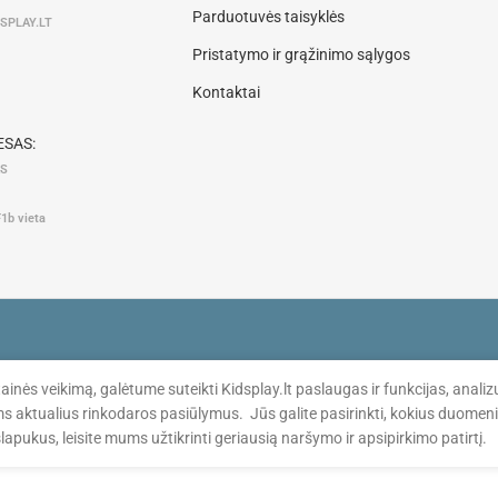
Parduotuvės taisyklės
SPLAY.LT
Pristatymo ir grąžinimo sąlygos
Kontaktai
SAS:
AS
F1b vieta
ainės veikimą, galėtume suteikti Kidsplay.lt paslaugas ir funkcijas, ana
ms aktualius rinkodaros pasiūlymus. Jūs galite pasirinkti, kokius duomen
apukus, leisite mums užtikrinti geriausią naršymo ir apsipirkimo patirtį.