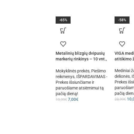
-65%
-58%
Metalinių blizgių dvipusių
VIGA medi
markerių rinkinys – 10 vnt.,
atitikimo
glitter efektas
Mediniai ža
Mokyklinės prekės
,
Piešimo
dėlionės
,
I
reikmenys
,
IŠPARDAVIMAS -
Prekes išs
Prekes išsiunčiame ir
paruošiam
paruošiame atsiėmimui tą
pačią dien
pačią dieną!
10,
23,99
€
7,00
€
19,99
€