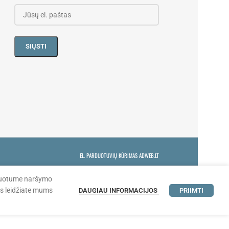
EL. PARDUOTUVIŲ KŪRIMAS ADWEB.LT
lizuotume naršymo
is leidžiate mums
DAUGIAU INFORMACIJOS
PRIIMTI