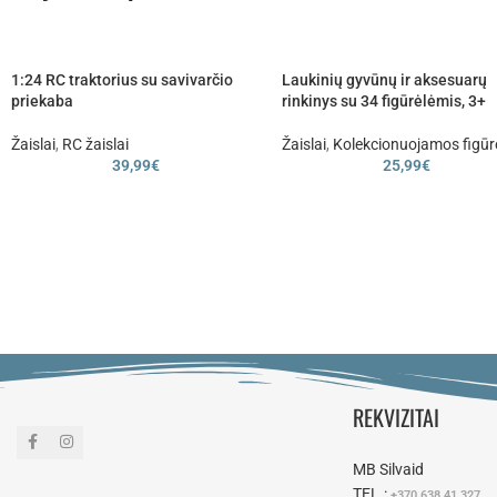
1:24 RC traktorius su savivarčio
Laukinių gyvūnų ir aksesuarų
priekaba
rinkinys su 34 figūrėlėmis, 3+
Žaislai
,
RC žaislai
Žaislai
,
Kolekcionuojamos figūr
39,99
€
25,99
€
REKVIZITAI
MB Silvaid
TEL.:
+370 638 41 327