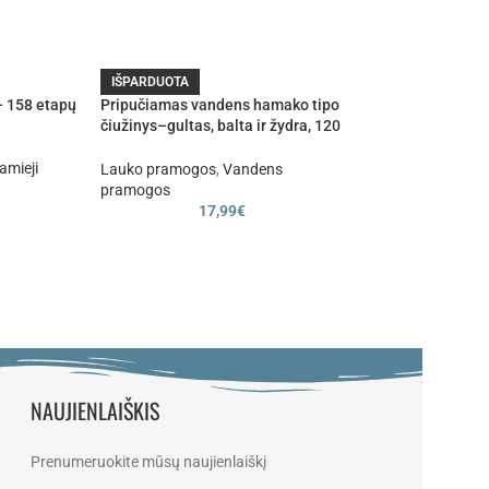
427 cm sodo batu
IŠPARDUOTA
tinklu, kopetėlėmi
– 158 etapų
Pripučiamas vandens hamako tipo
čiužinys–gultas, balta ir žydra, 120
Lauko pramogos
,
× 70 cm
299
amieji
Lauko pramogos
,
Vandens
pramogos
17,99
€
NAUJIENLAIŠKIS
Prenumeruokite mūsų naujienlaiškį