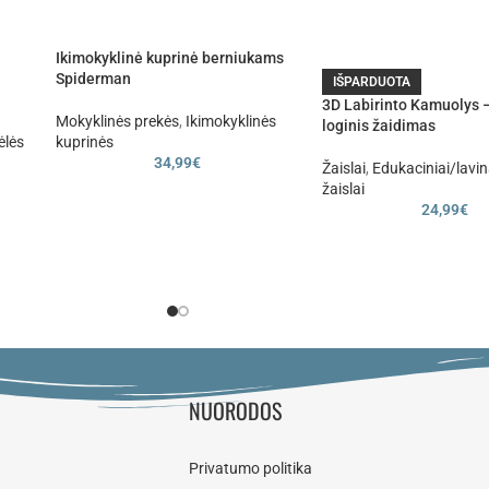
Ikimokyklinė kuprinė berniukams
Spiderman
IŠPARDUOTA
3D Labirinto Kamuolys 
Mokyklinės prekės
,
Ikimokyklinės
loginis žaidimas
ėlės
kuprinės
34,99
€
Žaislai
,
Edukaciniai/lavin
žaislai
24,99
€
NUORODOS
Privatumo politika