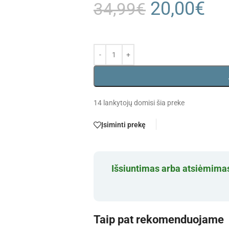
20,00
€
34,99
€
14
lankytojų domisi šia preke
Įsiminti prekę
Išsiuntimas arba atsiėmimas
Taip pat rekomenduojame