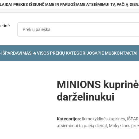
OLAIDA! PREKES IŠSIUNČIAME IR PARUOŠIAME ATSIĖMIMUI TĄ PAČIĄ DIEN
IŠPARDAVIMAS!🔥
VISOS PREKIŲ KATEGORIJOS
APIE MUS
KONTAKTAI
MINIONS kuprinė
darželinukui
Kategorijos:
Ikimokyklinės kuprinės
,
IŠPAR
atsiėmimui tą pačią dieną!
,
Mokyklinės pre