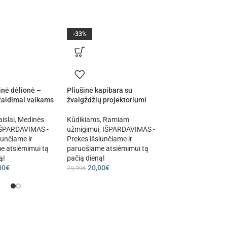
-33%
-43%
nė dėlionė –
Pliušinė kapibara su
CARS Zygzak McQ
 žaidimai vaikams
žvaigždžių projektoriumi
kuprinė darželinuk
islai
,
Medinės
Kūdikiams
,
Ramiam
Mokyklinės prekės
,
ŠPARDAVIMAS -
užmigimui
,
IŠPARDAVIMAS -
Ikimokyklinės kupr
iunčiame ir
Prekes išsiunčiame ir
IŠPARDAVIMAS - P
e atsiėmimui tą
paruošiame atsiėmimui tą
išsiunčiame ir par
ą!
pačią dieną!
atsiėmimui tą pačią
00
€
20,00
€
20,00
€
29,99
€
34,99
€