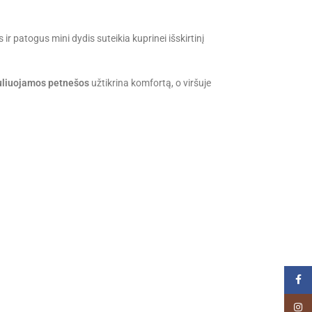
ir patogus mini dydis suteikia kuprinei išskirtinį
guliuojamos petnešos
užtikrina komfortą, o viršuje
Faceb
Insta