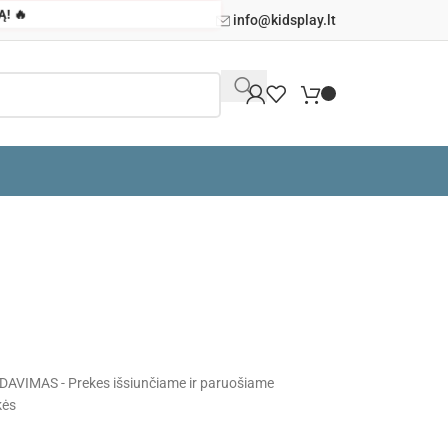
Ą! 🔥
info@kidsplay.lt
DAVIMAS - Prekes išsiunčiame ir paruošiame
kės