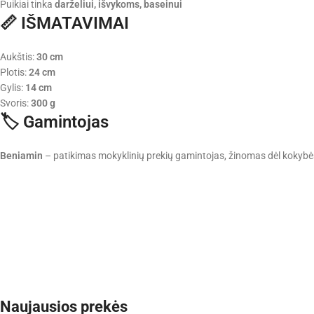
Puikiai tinka
darželiui, išvykoms, baseinui
📏
IŠMATAVIMAI
Aukštis:
30 cm
Plotis:
24 cm
Gylis:
14 cm
Svoris:
300 g
🏷️
Gamintojas
Beniamin
– patikimas mokyklinių prekių gamintojas, žinomas dėl kokybė
Naujausios prekės