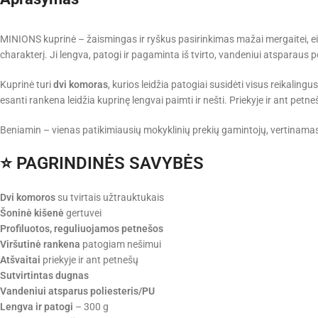
MINIONS kuprinė – žaismingas ir ryškus pasirinkimas mažai mergaitei, einan
charakterį. Ji lengva, patogi ir pagaminta iš tvirto, vandeniui atsparaus po
Kuprinė turi
dvi komoras
, kurios leidžia patogiai susidėti visus reikalingu
esanti rankena leidžia kuprinę lengvai paimti ir nešti. Priekyje ir ant petn
Beniamin – vienas patikimiausių mokyklinių prekių gamintojų, vertinama
⭐
PAGRINDINĖS SAVYBĖS
Dvi komoros
su tvirtais užtrauktukais
Šoninė kišenė
gertuvei
Profiluotos, reguliuojamos petnešos
Viršutinė rankena
patogiam nešimui
Atšvaitai
priekyje ir ant petnešų
Sutvirtintas dugnas
Vandeniui atsparus poliesteris/PU
Lengva ir patogi
– 300 g