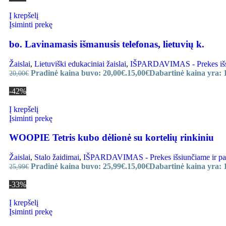
Į krepšelį
Įsiminti prekę
bo. Lavinamasis išmanusis telefonas, lietuvių k.
Žaislai
,
Lietuviški edukaciniai žaislai
,
IŠPARDAVIMAS - Prekes išsiu
Pradinė kaina buvo: 20,00€.
15,00
€
Dabartinė kaina yra: 
20,00
€
-42%
Į krepšelį
Įsiminti prekę
WOOPIE Tetris kubo dėlionė su kortelių rinkiniu
Žaislai
,
Stalo žaidimai
,
IŠPARDAVIMAS - Prekes išsiunčiame ir paru
Pradinė kaina buvo: 25,99€.
15,00
€
Dabartinė kaina yra: 
25,99
€
-33%
Į krepšelį
Įsiminti prekę