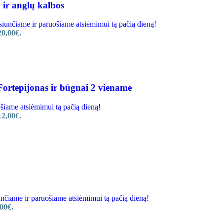
 ir anglų kalbos
nčiame ir paruošiame atsiėmimui tą pačią dieną!
20,00€.
ortepijonas ir būgnai 2 viename
ame atsiėmimui tą pačią dieną!
12,00€.
iame ir paruošiame atsiėmimui tą pačią dieną!
00€.