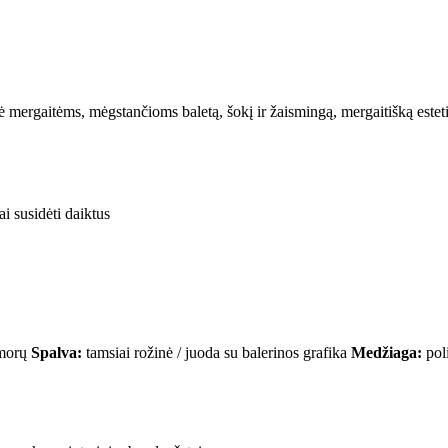
prinė mergaitėms, mėgstančioms baletą, šokį ir žaismingą, mergaitišką este
i susidėti daiktus
omorų
Spalva:
tamsiai rožinė / juoda su balerinos grafika
Medžiaga:
poli