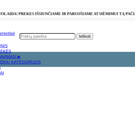
NUOLAIDA! PREKES IŠSIUNČIAME IR PARUOŠIAME ATSIĖMIMUI TĄ PAČI
Ieškoti
INIS
REKĖS
AVIMAS!🔥
tėms
REKIŲ KATEGORIJOS
S
AI