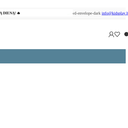
Ą DIENĄ! 🔥
info@kidsplay.l