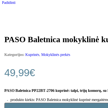
Padidinti
PASO Baletnica mokyklinė k
Kategorijos:
Kuprinės
,
Mokyklinės prekės
49,99
€
PASO Baletnica PP22BT‑2706 kuprinė: talpi, trijų komorų, su l
produkto kiekis: PASO Baletnica mokyklinė kuprinė mergaitėm