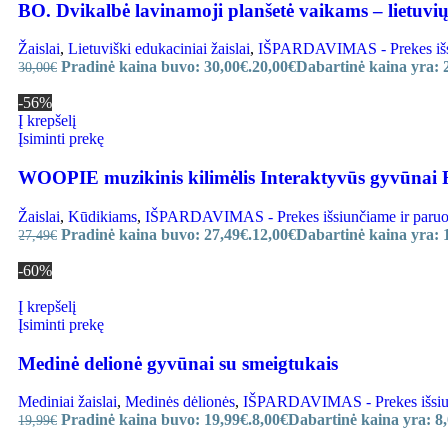
BO. Dvikalbė lavinamoji planšetė vaikams – lietuvių
Žaislai
,
Lietuviški edukaciniai žaislai
,
IŠPARDAVIMAS - Prekes išsiu
Pradinė kaina buvo: 30,00€.
20,00
€
Dabartinė kaina yra: 
30,00
€
-56%
Į krepšelį
Įsiminti prekę
WOOPIE muzikinis kilimėlis Interaktyvūs gyvūnai F
Žaislai
,
Kūdikiams
,
IŠPARDAVIMAS - Prekes išsiunčiame ir paruoši
Pradinė kaina buvo: 27,49€.
12,00
€
Dabartinė kaina yra: 
27,49
€
-60%
Į krepšelį
Įsiminti prekę
Medinė delionė gyvūnai su smeigtukais
Mediniai žaislai
,
Medinės dėlionės
,
IŠPARDAVIMAS - Prekes išsiunč
Pradinė kaina buvo: 19,99€.
8,00
€
Dabartinė kaina yra: 8,
19,99
€