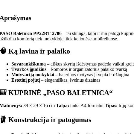
Aprašymas
PASO Baletnica PP22BT‑2706
– tai stilinga, talpi ir itin patogi ku
užtikrina komfortą tiek mokykloje, tiek kelionėse ar būreliuose.
🧠 Ką lavina ir palaiko
Savarankiškumą
– aiškus skyrių išdėstymas padeda vaikui greita
Tvarkos įgūdžius
– komoros ir organizatorius palaiko tvarką
Motyvaciją mokyklai
– balerinos motyvas įkvepia ir džiugina
Estetinį pojūtį
– elegantiškas, švelnus dizainas
🎒 KUPRINĖ „PASO BALETNICA“
Matmenys:
39 × 29 × 16 cm
Talpa:
tinka A4 formatui
Tipas:
trijų k
🩰 Konstrukcija ir patogumas