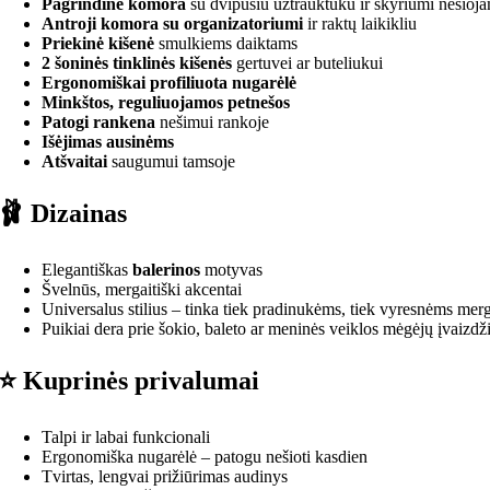
Pagrindinė komora
su dvipusiu užtrauktuku ir skyriumi nešioj
Antroji komora su organizatoriumi
ir raktų laikikliu
Priekinė kišenė
smulkiems daiktams
2 šoninės tinklinės kišenės
gertuvei ar buteliukui
Ergonomiškai profiliuota nugarėlė
Minkštos, reguliuojamos petnešos
Patogi rankena
nešimui rankoje
Išėjimas ausinėms
Atšvaitai
saugumui tamsoje
🩰 Dizainas
Elegantiškas
balerinos
motyvas
Švelnūs, mergaitiški akcentai
Universalus stilius – tinka tiek pradinukėms, tiek vyresnėms mer
Puikiai dera prie šokio, baleto ar meninės veiklos mėgėjų įvaizdž
⭐ Kuprinės privalumai
Talpi ir labai funkcionali
Ergonomiška nugarėlė – patogu nešioti kasdien
Tvirtas, lengvai prižiūrimas audinys