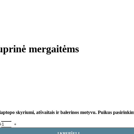
uprinė mergaitėms
aptopo skyriumi, atšvaitais ir balerinos motyvu. Puikus pasirinki
s
Į KREPŠELĮ