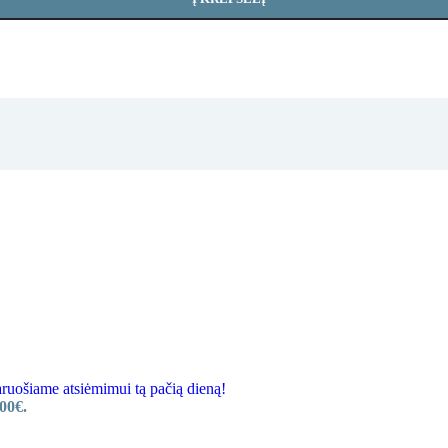
ošiame atsiėmimui tą pačią dieną!
00€.