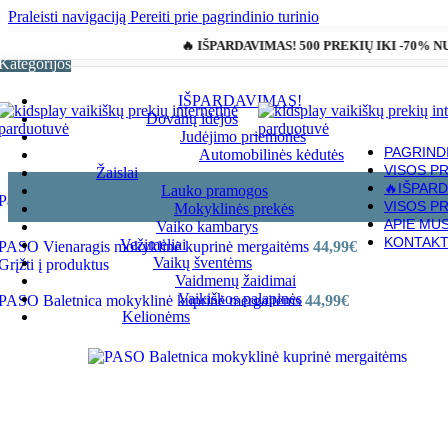
Praleisti navigaciją
Pereiti prie pagrindinio turinio
🔥 IŠPARDAVIMAS! 500 PREKIŲ IKI -70% 
Kategorijos
IŠPARDAVIMAS!
Dovanų idėjos
Judėjimo priemonės
PAGRIND
Automobilinės kėdutės
VISOS P
Žaislai
🔥IŠPARD
Lauko pramogos
Pagrindinis
»
Parduotuvė
»
PASO Baletnica mokyklinė kuprinė mergai
VISOS P
Mokyklinės prekės
APIE MU
Vaiko kambarys
KONTAKT
Vežimėliai
PASO Vienaragis mokyklinė kuprinė mergaitėms
44,99
€
Vaikų šventėms
Grįžti į produktus
Vaidmenų žaidimai
Vaikiškos palapinės
PASO Baletnica mokyklinė kuprinė mergaitėms
44,99
€
Kelionėms