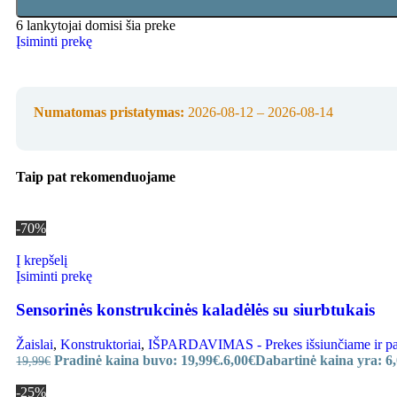
6
lankytojai domisi šia preke
Įsiminti prekę
Numatomas pristatymas:
2026-08-12 – 2026-08-14
Taip pat rekomenduojame
-70%
Į krepšelį
Įsiminti prekę
Sensorinės konstrukcinės kaladėlės su siurbtukais
Žaislai
,
Konstruktoriai
,
IŠPARDAVIMAS - Prekes išsiunčiame ir paru
Pradinė kaina buvo: 19,99€.
6,00
€
Dabartinė kaina yra: 6,
19,99
€
-25%