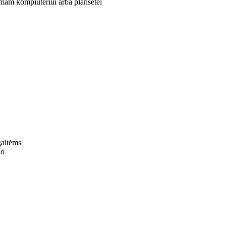
amam kompiuteriui arba planšetei
gaitėms
io