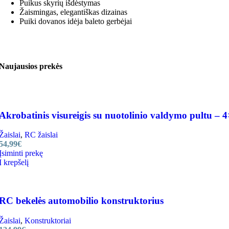
Puikus skyrių išdėstymas
Žaismingas, elegantiškas dizainas
Puiki dovanos idėja baleto gerbėjai
Naujausios prekės
Akrobatinis visureigis su nuotolinio valdymo pultu – 4
Žaislai
,
RC žaislai
54,99
€
Įsiminti prekę
Į krepšelį
RC bekelės automobilio konstruktorius
Žaislai
,
Konstruktoriai