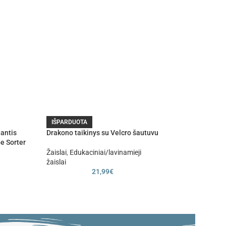
FALK Supercharge
IŠPARDUOTA
pedalinis traktor
antis
Drakono taikinys su Velcro šautuvu
pe Sorter
Judėjimo priemon
Žaislai
,
Edukaciniai/lavinamieji
traktoriai
žaislai
119
21,99
€