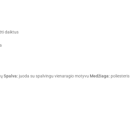
ti daiktus
a
rų
Spalva:
juoda su spalvingu vienaragio motyvu
Medžiaga:
poliesteris