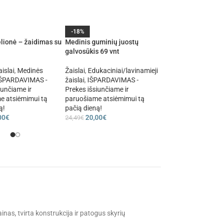
-18%
-33%
lionė – žaidimas su
Medinis guminių juostų
Kūrybinis žymeklių
galvosūkis 69 vnt
„Marker Factory“ 6
islai
,
Medinės
Žaislai
,
Edukaciniai/lavinamieji
Žaislai
,
Kūrybiniai r
ŠPARDAVIMAS -
žaislai
,
IŠPARDAVIMAS -
IŠPARDAVIMAS - P
iunčiame ir
Prekes išsiunčiame ir
išsiunčiame ir par
e atsiėmimui tą
paruošiame atsiėmimui tą
atsiėmimui tą pačią
ą!
pačią dieną!
30,00
€
44,99
€
00
€
20,00
€
24,49
€
ainas, tvirta konstrukcija ir patogus skyrių