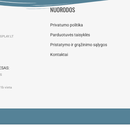
NUORODOS
Privatumo politika
Parduotuvės taisyklės
SPLAY.LT
Pristatymo ir grąžinimo sąlygos
Kontaktai
SAS:
AS
F1b vieta