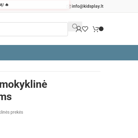
! 🔥
info@kidsplay.lt
 mokyklinė
ėms
linės prekės