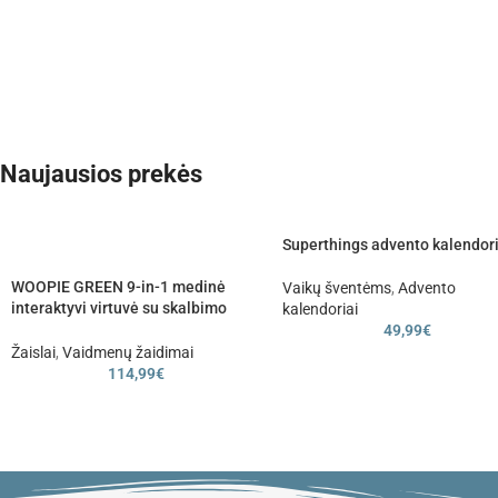
Naujausios prekės
Superthings advento kalendor
WOOPIE GREEN 9-in-1 medinė
Vaikų šventėms
,
Advento
interaktyvi virtuvė su skalbimo
kalendoriai
mašina ir balta lenta
49,99
€
Žaislai
,
Vaidmenų žaidimai
114,99
€