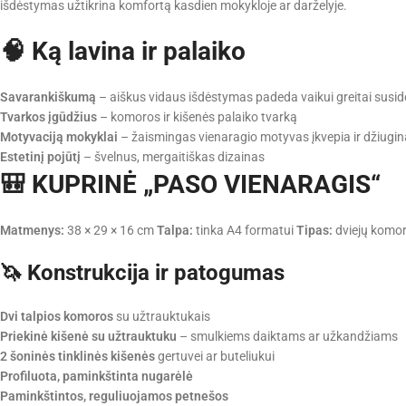
išdėstymas užtikrina komfortą kasdien mokykloje ar darželyje.
🧠 Ką lavina ir palaiko
Savarankiškumą
– aiškus vidaus išdėstymas padeda vaikui greitai susidė
Tvarkos įgūdžius
– komoros ir kišenės palaiko tvarką
Motyvaciją mokyklai
– žaismingas vienaragio motyvas įkvepia ir džiugin
Estetinį pojūtį
– švelnus, mergaitiškas dizainas
🎒 KUPRINĖ „PASO VIENARAGIS“
Matmenys:
38 × 29 × 16 cm
Talpa:
tinka A4 formatui
Tipas:
dviejų komo
🦄 Konstrukcija ir patogumas
Dvi talpios komoros
su užtrauktukais
Priekinė kišenė su užtrauktuku
– smulkiems daiktams ar užkandžiams
2 šoninės tinklinės kišenės
gertuvei ar buteliukui
Profiluota, paminkštinta nugarėlė
Paminkštintos, reguliuojamos petnešos