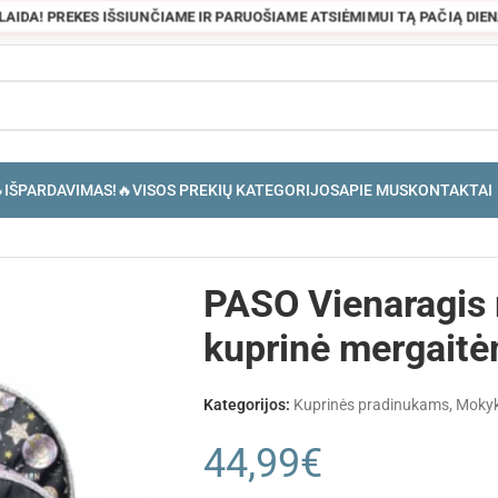
OLAIDA! PREKES IŠSIUNČIAME IR PARUOŠIAME ATSIĖMIMUI TĄ PAČIĄ DIENĄ
IŠPARDAVIMAS!🔥
VISOS PREKIŲ KATEGORIJOS
APIE MUS
KONTAKTAI
ėms
PASO Vienaragis
kuprinė mergait
Kategorijos:
Kuprinės pradinukams
,
Mokyk
44,99
€