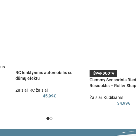
ius
RC lenktyninis automobilis su
IŠPARDUOTA
dūmų efektu
Clemmy Sensorinis Ried
Rūšiuoklis – Roller Sha
Žaislai
,
RC žaislai
45,99
€
Žaislai
,
Kūdikiams
34,99
€