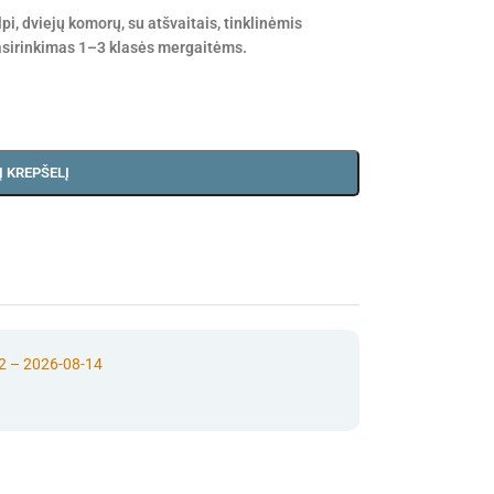
, dviejų komorų, su atšvaitais, tinklinėmis
asirinkimas 1–3 klasės mergaitėms.
Į KREPŠELĮ
2 – 2026-08-14