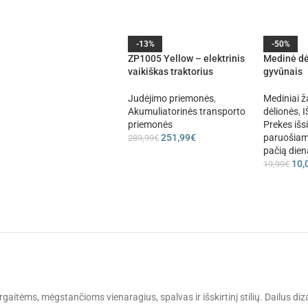
-13%
-50%
ZP1005 Yellow – elektrinis
Medinė dė
vaikiškas traktorius
gyvūnais
Judėjimo priemonės
,
Mediniai ža
Akumuliatorinės transporto
dėlionės
,
I
priemonės
Prekes išs
251,99
€
paruošiam
289,99
€
pačią dien
10,
19,99
€
ergaitėms, mėgstančioms vienaragius, spalvas ir išskirtinį stilių. Dailus diz