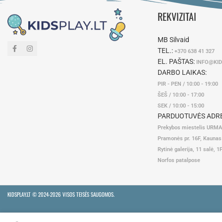
REKVIZITAI
MB Silvaid
TEL.:
+370 638 41 327
EL. PAŠTAS:
INFO@KID
DARBO LAIKAS:
PIR - PEN / 10:00 - 19:00
ŠEŠ / 10:00 - 17:00
SEK / 10:00 - 15:00
PARDUOTUVĖS ADRE
Prekybos miestelis URM
Pramonės pr. 16F, Kaunas
Rytinė galerija, 11 salė, 1
Norfos patalpose
KIDSPLAY.LT ©
2024-2026 VISOS TEISĖS SAUGOMOS.