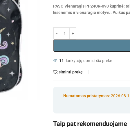
PASO Vienaragis PP24UR‑090 kuprinė: talpi
kišenėmis ir vienaragio motyvu. Puikus p
11
lankytojų domisi šia preke
Įsiminti prekę
Numatomas pristatymas:
2026-08-1
Taip pat rekomenduojame