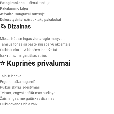
Patogi rankena
nešimui rankoje
Pakabinimo kilpa
Atšvaitai
saugumui tamsoje
Dekoratyviniai užtrauktukų pakabukai
🦄 Dizainas
Mielas ir žaismingas
vienaragio
motyvas
Tamsus fonas su pastelinių spalvų akcentais
Puikiai tinka 1–3 klasėms ir darželiui
Išskirtinis, mergaitiškas stilius
⭐ Kuprinės privalumai
Talpi ir lengva
Ergonomiška nugarėlė
Puikus skyrių išdėstymas
Tvirtas, lengvai prižiūrimas audinys
Žaismingas, mergaitiškas dizainas
Puiki dovanos idėja vaikui