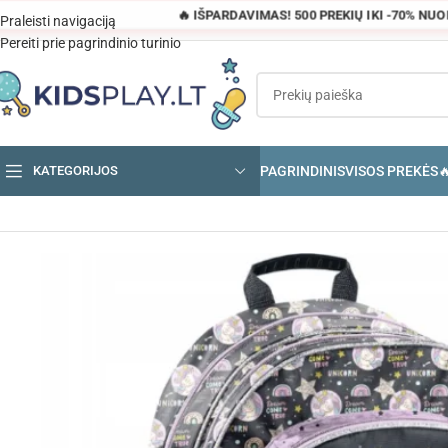
🔥 IŠPARDAVIMAS! 500 PREKIŲ IKI -70% NU
Praleisti navigaciją
Pereiti prie pagrindinio turinio
PAGRINDINIS
VISOS PREKĖS

KATEGORIJOS
Pagrindinis
»
Parduotuvė
»
PASO Vienaragis mokyklinė kuprinė mergait