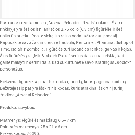
Pasiruoškite veiksmui su „Arsenal Reloaded: Rivals“ rinkiniu. Šiame
rinkinyje yra šešios itin lanksčios 2,75 colio (6,9 cm) figūrėlės ir šeši
unikalūs priedai. Rasite viską, ko reikia norint užkariauti pasaulį.
Papuoškite savo žaidimų erdvę Hackula, Performer, Phantina, Bishop of
Time, Isaiah ir Zombella. Figūrėlės turi judančias rankas, galvas ir kojas.
Šios figūrėlės yra „Mix & Match Parts“ serijos dalis, o tai reiškia, kad
galite maišyti ir derinti dalis, kad sukurtumėte savo išradingus „Roblox“
personažus.
Kiekviena figūrėlė taip pat turi unikalų priedą, kuris pagerina žaidimą.
Dėžutėje taip pat yra išskirtinis kodas, kuris atrakina išskirtinį turinį
žaidime „Arsenal Reloaded“.
Produkto savybės:
Matmenys: Figūrėlės maždaug 6,5–7 cm
Pakuotės matmenys: 25 x 21 x 6 cm.
Prekės kodas: 70395.