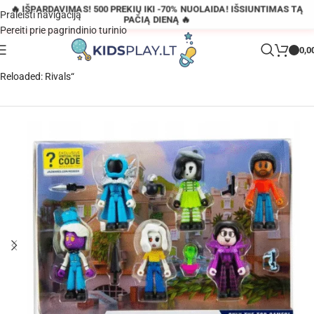
🔥 IŠPARDAVIMAS! 500 PREKIŲ IKI -70% NUOLAIDA! IŠSIUNTIMAS TĄ
Praleisti navigaciją
PAČIĄ DIENĄ 🔥
Pereiti prie pagrindinio turinio
0,0
Pagrindinis
»
Parduotuvė
»
Roblox: 6 figūrėlių pakuotė – „Arsenal
Reloaded: Rivals“