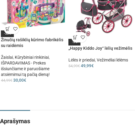
-33%
Žinučių rašiklių kūrimo fabrikėlis
-9%
su raidėmis
„Happy Kiddo Joy“ lėlių vežimėlis
Žaislai
,
Kūrybiniai rinkiniai
,
Lėlės ir priedai
,
Vežimėliai lėlėms
IŠPARDAVIMAS - Prekes
49,99
€
54,99
€
išsiunčiame ir paruošiame
atsiėmimui tą pačią dieną!
30,00
€
44,99
€
Aprašymas