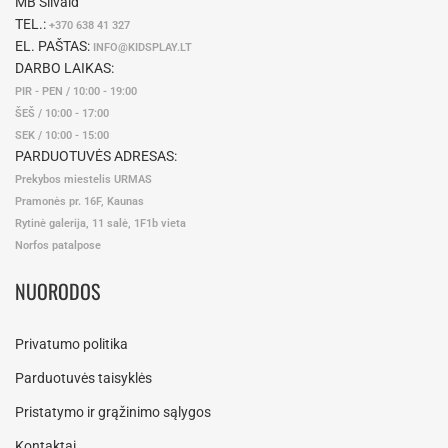
MB Silvaid
TEL.:
+370 638 41 327
EL. PAŠTAS:
INFO@KIDSPLAY.LT
DARBO LAIKAS:
PIR - PEN / 10:00 - 19:00
ŠEŠ / 10:00 - 17:00
SEK / 10:00 - 15:00
PARDUOTUVĖS ADRESAS:
Prekybos miestelis URMAS
Pramonės pr. 16F, Kaunas
Rytinė galerija, 11 salė, 1F1b vieta
Norfos patalpose
NUORODOS
Privatumo politika
Parduotuvės taisyklės
Pristatymo ir grąžinimo sąlygos
Kontaktai