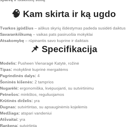
🧠
Kam skirta ir ką ugdo
Tvarkos įgūdžius
– aiškus skyrių išdėstymas padeda susidėti daiktus
Savarankiškumą
– vaikas pats pasiruošia mokyklai
Atsakomybę
– rūpinantis savo kuprine ir daiktais
📌
Specifikacija
Modelis:
Pusheen Vienaragė Katytė, rožinė
Tipas:
mokyklinė kuprinė mergaitėms
Pagrindinės dalys:
4
Šoninės kišenės:
2 tamprios
Nugarėlė:
ergonomiška, kvėpuojanti, su sutvirtinimu
Petnešos:
minkštos, reguliuojamos
Krūtinės dirželis:
yra
Dugnas:
sutvirtintas, su apsauginėmis kojelėmis
Medžiaga:
atspari vandeniui
Atšvaitai:
yra
Rankena:
sutvirtinta