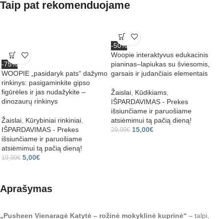
Taip pat rekomenduojame
-50%
Woopie interaktyvus edukacinis
-75%
pianinas–lapiukas su šviesomis,
WOOPIE „pasidaryk pats“ dažymo
garsais ir judančiais elementais
rinkinys: pasigaminkite gipso
figūrėles ir jas nudažykite –
Žaislai
,
Kūdikiams
,
dinozaurų rinkinys
IŠPARDAVIMAS - Prekes
išsiunčiame ir paruošiame
Žaislai
,
Kūrybiniai rinkiniai
,
atsiėmimui tą pačią dieną!
IŠPARDAVIMAS - Prekes
15,00
€
29,99
€
išsiunčiame ir paruošiame
atsiėmimui tą pačią dieną!
5,00
€
19,99
€
Aprašymas
„Pusheen Vienaragė Katytė – rožinė mokyklinė kuprinė“
– talpi,