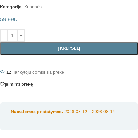
Kategorija:
Kuprinės
59,99
€
Į KREPŠELĮ
12
lankytojų domisi šia preke
Įsiminti prekę
Numatomas pristatymas:
2026-08-12 – 2026-08-14