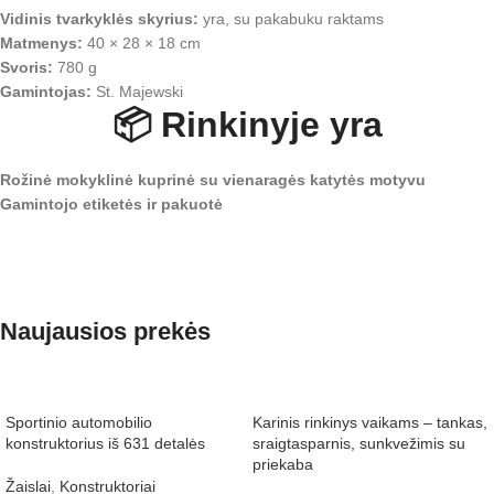
Vidinis tvarkyklės skyrius:
yra, su pakabuku raktams
Matmenys:
40 × 28 × 18 cm
Svoris:
780 g
Gamintojas:
St. Majewski
📦
Rinkinyje yra
Rožinė mokyklinė kuprinė su vienaragės katytės motyvu
Gamintojo etiketės ir pakuotė
Naujausios prekės
Sportinio automobilio
Karinis rinkinys vaikams – tankas,
konstruktorius iš 631 detalės
sraigtasparnis, sunkvežimis su
priekaba
Žaislai
,
Konstruktoriai