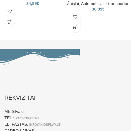
34,99
€
Žaislai
,
Automobiliai ir transportas
36,99
€
REKVIZITAI
MB Silvaid
TEL.:
+370 638 41 327
EL. PAŠTAS:
INFO@KIDSPLAY.LT
DARBO LAIKAS: