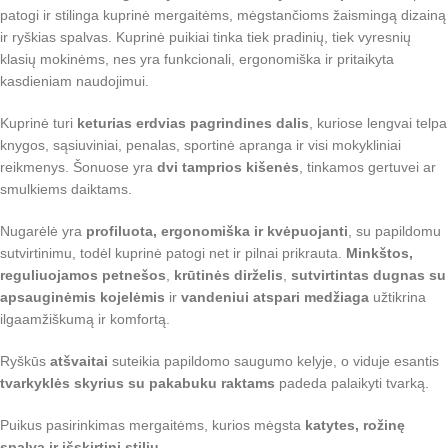
patogi ir stilinga kuprinė mergaitėms, mėgstančioms žaismingą dizainą
ir ryškias spalvas. Kuprinė puikiai tinka tiek pradinių, tiek vyresnių
klasių mokinėms, nes yra funkcionali, ergonomiška ir pritaikyta
kasdieniam naudojimui.
Kuprinė turi
keturias erdvias pagrindines dalis
, kuriose lengvai telpa
knygos, sąsiuviniai, penalas, sportinė apranga ir visi mokykliniai
reikmenys. Šonuose yra
dvi tamprios kišenės
, tinkamos gertuvei ar
smulkiems daiktams.
Nugarėlė yra
profiluota, ergonomiška ir kvėpuojanti
, su papildomu
sutvirtinimu, todėl kuprinė patogi net ir pilnai prikrauta.
Minkštos,
reguliuojamos petnešos
,
krūtinės dirželis
,
sutvirtintas dugnas su
apsauginėmis kojelėmis
ir
vandeniui atspari medžiaga
užtikrina
ilgaamžiškumą ir komfortą.
Ryškūs
atšvaitai
suteikia papildomo saugumo kelyje, o viduje esantis
tvarkyklės skyrius su pakabuku raktams
padeda palaikyti tvarką.
Puikus pasirinkimas mergaitėms, kurios mėgsta
katytes, rožinę
spalvą ir išskirtinį stilių
.