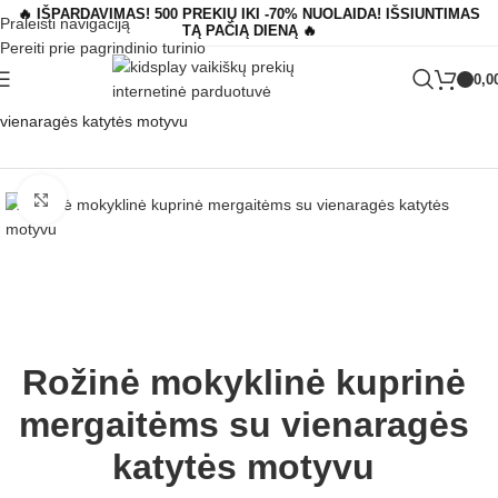
🔥 IŠPARDAVIMAS! 500 PREKIŲ IKI -70% NUOLAIDA! IŠSIUNTIMAS
Praleisti navigaciją
TĄ PAČIĄ DIENĄ 🔥
Pereiti prie pagrindinio turinio
0,0
Pagrindinis
»
Parduotuvė
»
Rožinė mokyklinė kuprinė mergaitėms su
vienaragės katytės motyvu
Padidinti
Rožinė mokyklinė kuprinė
mergaitėms su vienaragės
katytės motyvu