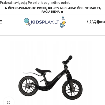
Praleisti navigaciją
Pereiti prie pagrindinio turinio
🔥 IŠPARDAVIMAS! 500 PREKIŲ IKI -70% NUOLAIDA! IŠSIUNTIMAS TĄ
PAČIĄ DIENĄ 🔥
0,0
Pagrindinis
»
Parduotuvė
»
Vaikiškas balansinis dviratis 2+
Padidinti