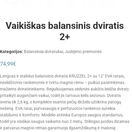
Vaikiškas balansinis dviratis
2+
Kategorijos:
Balansiniai dviratukai
,
Judėjimo priemonės
74,99
€
Lengvas ir stabilus balansinis dviratis KRUZZEL 2+ su 12″ EVA ratais,
neslidžiomis rankenomis ir tvirtu magnio rėmu – puikus pasirinkimas
mažiems dviratininkams. Reguliuojamas sėdynės aukštis leidžia dviratį
pritaikyti augančiam vaikui, todėl jis tarnaus kelis sezonus. Dviratis
sveria tik 2,6 kg, o komplekte esantis pečių dirželis užtikrina patogų
nešimą. EVA ratai, purvasaugis ir perforuotos rankenos suteikia
stabilumo ir komforto. Modelis atitinka Europos saugos standartus,
todėl yra visiškai saugus vaikams nuo 2 metų. Stilingas juodas dizainas
ir patvarus magnio rėmas garantuoja ilgaamžiškumą ir malonią