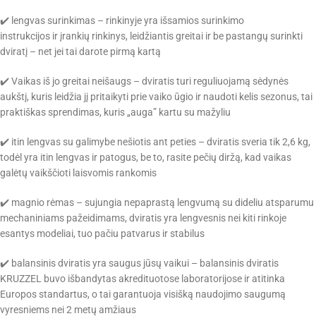
✔️ lengvas surinkimas – rinkinyje yra išsamios surinkimo
instrukcijos ir įrankių rinkinys, leidžiantis greitai ir be pastangų surinkti
dviratį – net jei tai darote pirmą kartą
✔️ Vaikas iš jo greitai neišaugs – dviratis turi reguliuojamą sėdynės
aukštį, kuris leidžia jį pritaikyti prie vaiko ūgio ir naudoti kelis sezonus, tai
praktiškas sprendimas, kuris „auga” kartu su mažyliu
✔️ itin lengvas su galimybe nešiotis ant peties – dviratis sveria tik 2,6 kg,
todėl yra itin lengvas ir patogus, be to, rasite pečių diržą, kad vaikas
galėtų vaikščioti laisvomis rankomis
✔️ magnio rėmas – sujungia nepaprastą lengvumą su dideliu atsparumu
mechaniniams pažeidimams, dviratis yra lengvesnis nei kiti rinkoje
esantys modeliai, tuo pačiu patvarus ir stabilus
✔️ balansinis dviratis yra saugus jūsų vaikui – balansinis dviratis
KRUZZEL buvo išbandytas akredituotose laboratorijose ir atitinka
Europos standartus, o tai garantuoja visišką naudojimo saugumą
vyresniems nei 2 metų amžiaus