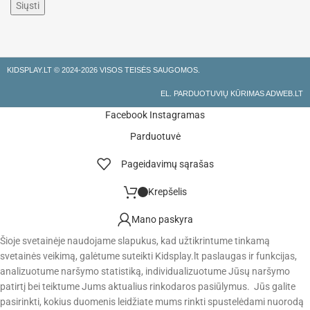
KIDSPLAY.LT ©
2024-2026 VISOS TEISĖS SAUGOMOS.
EL. PARDUOTUVIŲ KŪRIMAS ADWEB.LT
Facebook
Instagramas
Parduotuvė
Pageidavimų sąrašas
Krepšelis
Mano paskyra
Šioje svetainėje naudojame slapukus, kad užtikrintume tinkamą
svetainės veikimą, galėtume suteikti Kidsplay.lt paslaugas ir funkcijas,
analizuotume naršymo statistiką, individualizuotume Jūsų naršymo
patirtį bei teiktume Jums aktualius rinkodaros pasiūlymus. Jūs galite
pasirinkti, kokius duomenis leidžiate mums rinkti spustelėdami nuorodą