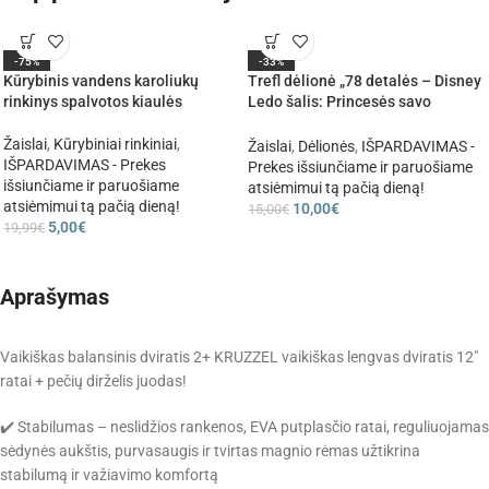
-75%
-33%
Kūrybinis vandens karoliukų
Trefl dėlionė „78 detalės – Disney
rinkinys spalvotos kiaulės
Ledo šalis: Princesės savo
karalystėje“
Žaislai
,
Kūrybiniai rinkiniai
,
Žaislai
,
Dėlionės
,
IŠPARDAVIMAS -
IŠPARDAVIMAS - Prekes
Prekes išsiunčiame ir paruošiame
išsiunčiame ir paruošiame
atsiėmimui tą pačią dieną!
atsiėmimui tą pačią dieną!
10,00
€
15,00
€
5,00
€
19,99
€
Aprašymas
Vaikiškas balansinis dviratis 2+ KRUZZEL vaikiškas lengvas dviratis 12″
ratai + pečių dirželis juodas!
✔️ Stabilumas – neslidžios rankenos, EVA putplasčio ratai, reguliuojamas
sėdynės aukštis, purvasaugis ir tvirtas magnio rėmas užtikrina
stabilumą ir važiavimo komfortą