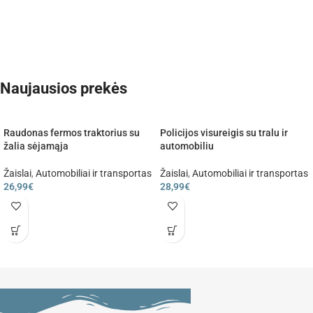
Naujausios prekės
Raudonas fermos traktorius su
Policijos visureigis su tralu ir
žalia sėjamąja
automobiliu
Žaislai
,
Automobiliai ir transportas
Žaislai
,
Automobiliai ir transportas
26,99
€
28,99
€