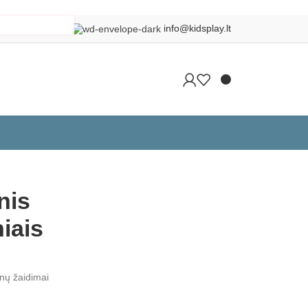
info@kidsplay.lt
Grįžti į produktus
nis
niais
nų žaidimai