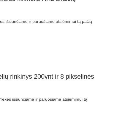
 išsiunčiame ir paruošiame atsiėmimui tą pačią
ių rinkinys 200vnt ir 8 pikselinės
ekes išsiunčiame ir paruošiame atsiėmimui tą