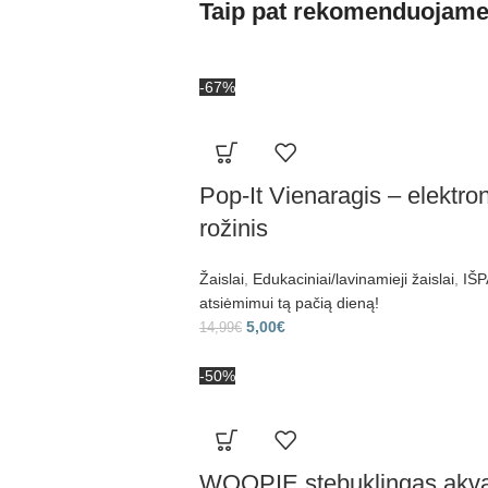
Taip pat rekomenduojam
-67%
Pop-It Vienaragis – elektron
rožinis
Žaislai
,
Edukaciniai/lavinamieji žaislai
,
IŠP
atsiėmimui tą pačią dieną!
5,00
€
14,99
€
-50%
WOOPIE stebuklingas akvar