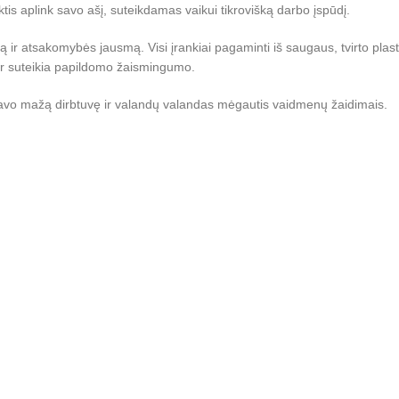
uktis aplink savo ašį, suteikdamas vaikui tikrovišką darbo įspūdį.
mą ir atsakomybės jausmą. Visi įrankiai pagaminti iš saugaus, tvirto pla
ir suteikia papildomo žaismingumo.
rti savo mažą dirbtuvę ir valandų valandas mėgautis vaidmenų žaidimais.