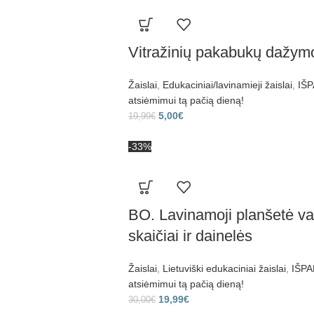
Vitražinių pakabukų dažymo 
Žaislai
,
Edukaciniai/lavinamieji žaislai
,
IŠP
atsiėmimui tą pačią dieną!
5,00
€
19,99
€
-33%
BO. Lavinamoji planšetė vai
skaičiai ir dainelės
Žaislai
,
Lietuviški edukaciniai žaislai
,
IŠPA
atsiėmimui tą pačią dieną!
19,99
€
30,00
€