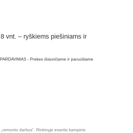
 8 vnt. – ryškiems piešiniams ir
ŠPARDAVIMAS - Prekes išsiunčiame ir paruošiame
s „remonto darbus“. Rinkinyje esantis kampinis