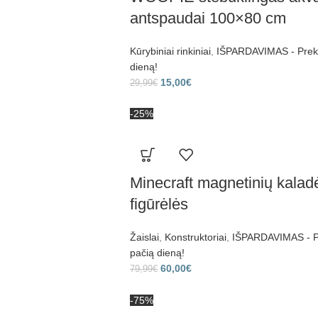
antspaudai 100×80 cm
Kūrybiniai rinkiniai
,
IŠPARDAVIMAS - Prekes
dieną!
15,00
€
29,99
€
-25%
Minecraft magnetinių kaladėl
figūrėlės
Žaislai
,
Konstruktoriai
,
IŠPARDAVIMAS - Pr
pačią dieną!
60,00
€
79,99
€
-75%