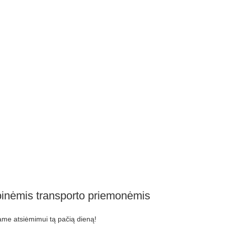
ybinėmis transporto priemonėmis
me atsiėmimui tą pačią dieną!