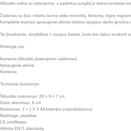
šlifuoklis veikia su baterijomis, o paslinkus jungiklį jo diskas pradeda s
Žaidimas su šiuo rinkiniu lavina vaiko motoriką, tikslumą, loginį mąsty
Komplekte esantys apsauginiai akiniai skatina saugaus darbo įpročius 
Tai įtraukiantis, kūrybiškas ir saugus žaislas, kuris leis vaikui susiku
Rinkinyje yra:
Kampinis šlifuoklis (baterijomis valdomas)
Apsauginiai akiniai
Rankena
Techniniai duomenys:
Šlifuoklio matmenys: 20 × 9 × 7 cm
Disko skersmuo: 8 cm
Maitinimas: 2 × 1,5 V AA baterijos (nepridedamos)
Medžiaga: plastikas
CE sertifikatas
Atitinka EN71 standartą