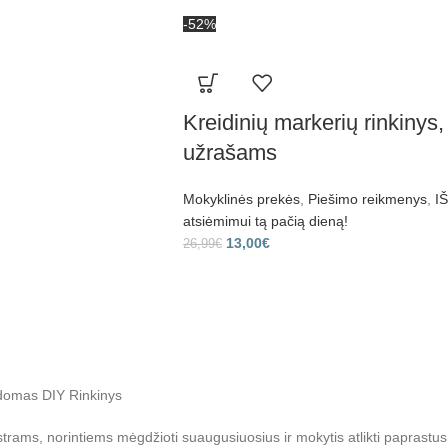
-52%
Kreidinių markerių rinkinys,
užrašams
Mokyklinės prekės
,
Piešimo reikmenys
,
I
atsiėmimui tą pačią dieną!
13,00
€
26,99
€
aldomas DIY Rinkinys
strams, norintiems mėgdžioti suaugusiuosius ir mokytis atlikti paprastu