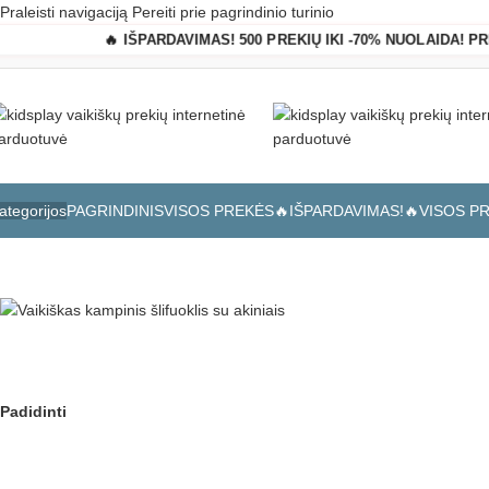
Praleisti navigaciją
Pereiti prie pagrindinio turinio
🔥 IŠPARDAVIMAS! 500 PREKIŲ IKI -70% NUOLAIDA! P
PAGRINDINIS
VISOS PREKĖS
🔥IŠPARDAVIMAS!🔥
VISOS P
ategorijos
Pagrindinis
»
Parduotuvė
»
Vaikiškas kampinis šlifuoklis su akiniais
Padidinti