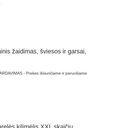
e
inis žaidimas, šviesos ir garsai,
ARDAVIMAS - Prekes išsiunčiame ir paruošiame
elės kilimėlis XXL skaičių