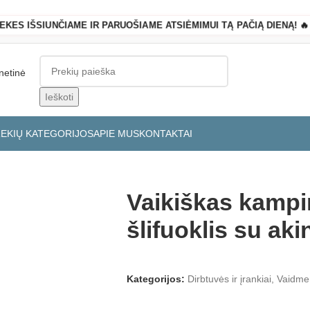
REKES IŠSIUNČIAME IR PARUOŠIAME ATSIĖMIMUI TĄ PAČIĄ DIENĄ! 🔥
Ieškoti
REKIŲ KATEGORIJOS
APIE MUS
KONTAKTAI
Vaikiškas kampi
šlifuoklis su aki
Kategorijos:
Dirbtuvės ir įrankiai
,
Vaidme