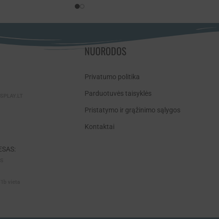
NUORODOS
Privatumo politika
Parduotuvės taisyklės
SPLAY.LT
Pristatymo ir grąžinimo sąlygos
Kontaktai
SAS:
AS
F1b vieta