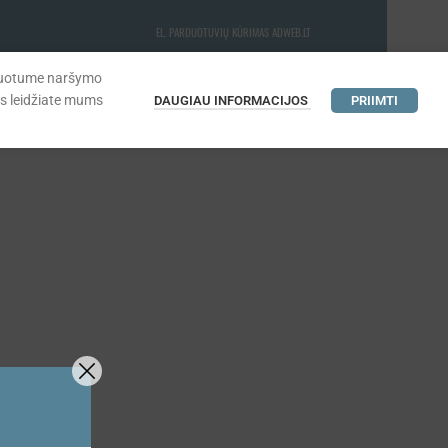
EL. PARDUOTUVIŲ KŪRIMAS ADWEB.LT
lizuotume naršymo
is leidžiate mums
DAUGIAU INFORMACIJOS
PRIIMTI