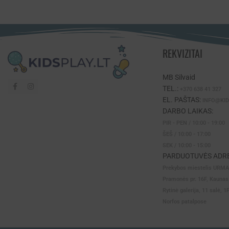
REKVIZITAI
MB Silvaid
TEL.:
+370 638 41 327
EL. PAŠTAS:
INFO@KID
DARBO LAIKAS:
PIR - PEN / 10:00 - 19:00
ŠEŠ / 10:00 - 17:00
SEK / 10:00 - 15:00
PARDUOTUVĖS ADRE
Prekybos miestelis URM
Pramonės pr. 16F, Kaunas
Rytinė galerija, 11 salė, 1
Norfos patalpose