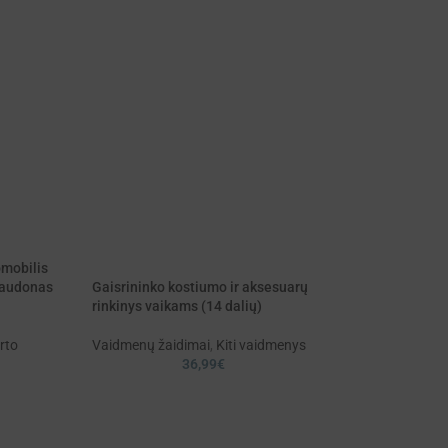
omobilis
Spalvoti mygtuka
raudonas
Gaisrininko kostiumo ir aksesuarų
12 kortelių
rinkinys vaikams (14 dalių)
Mediniai žaislai
,
rto
Vaidmenų žaidimai
,
Kiti vaidmenys
Edukaciniai/lavina
36,99
€
žaislai
21,