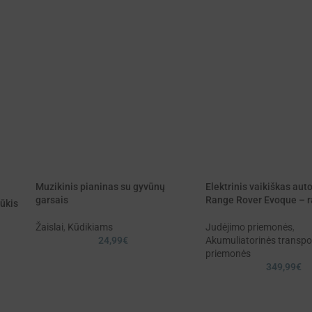
Muzikinis pianinas su gyvūnų
Elektrinis vaikiškas aut
garsais
Range Rover Evoque – 
ūkis
Žaislai
,
Kūdikiams
Judėjimo priemonės
,
24,99
€
Akumuliatorinės transpo
priemonės
s
349,99
€