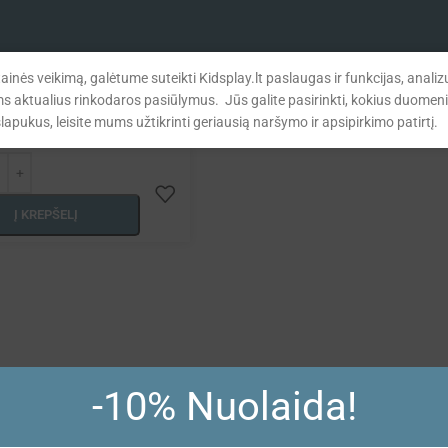
ainės veikimą, galėtume suteikti Kidsplay.lt paslaugas ir funkcijas, ana
ms aktualius rinkodaros pasiūlymus. Jūs galite pasirinkti, kokius duomen
apukus, leisite mums užtikrinti geriausią naršymo ir apsipirkimo patirtį.
Į KREPŠELĮ
-10% Nuolaida!