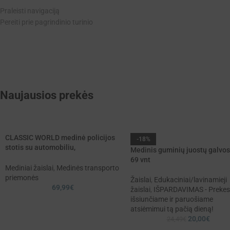
Praleisti navigaciją
Pereiti prie pagrindinio turinio
Naujausios prekės
CLASSIC WORLD medinė policijos
-18%
stotis su automobiliu,
Medinis guminių juostų galvos
sraigtasparniu ir figūrėlėmis – 12
69 vnt
dalių rinkinys vaikams
Mediniai žaislai
,
Medinės transporto
priemonės
Žaislai
,
Edukaciniai/lavinamieji
69,99
€
žaislai
,
IŠPARDAVIMAS - Preke
išsiunčiame ir paruošiame
atsiėmimui tą pačią dieną!
20,00
€
24,49
€