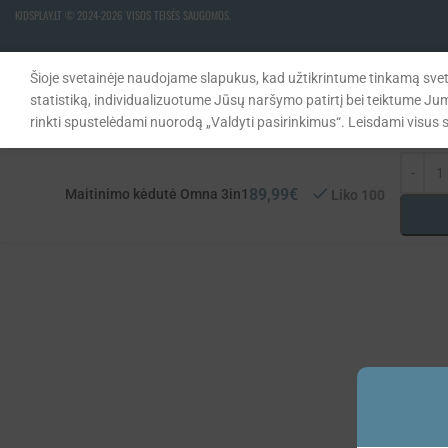
KIDSPLAY.LT ©
2024-2026 VISOS TEISĖS SAUGOMOS.
Šioje svetainėje naudojame slapukus, kad užtikrintume tinkamą svet
statistiką, individualizuotume Jūsų naršymo patirtį bei teiktume Ju
rinkti spustelėdami nuorodą „Valdyti pasirinkimus“. Leisdami visus sl
89,99
€
Maitinimo kėdutė Omna 3in1
Liko 100