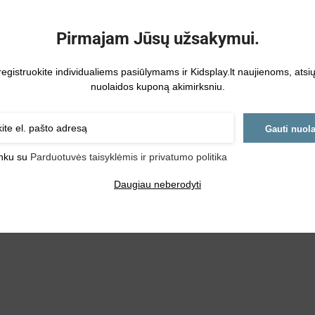
Pirmajam Jūsų užsakymui.
registruokite individualiems pasiūlymams ir Kidsplay.lt naujienoms, atsi
nuolaidos kuponą akimirksniu.
Gauti nuol
inku su
Parduotuvės taisyklėmis ir privatumo politika
Daugiau neberodyti