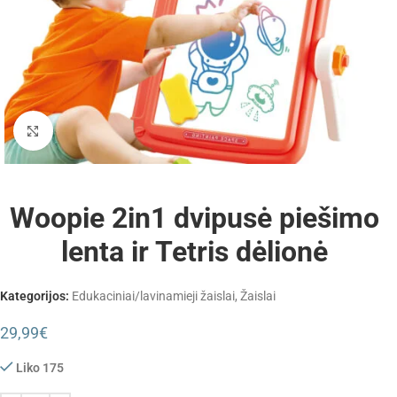
Padidinti
Woopie 2in1 dvipusė piešimo
lenta ir Tetris dėlionė
Kategorijos:
Edukaciniai/lavinamieji žaislai
,
Žaislai
29,99
€
Liko 175