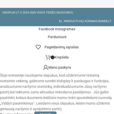
KIDSPLAY.LT ©
2024-2026 VISOS TEISĖS SAUGOMOS.
EL. PARDUOTUVIŲ KŪRIMAS ADWEB.LT
Facebook
Instagramas
Parduotuvė
Pageidavimų sąrašas
Krepšelis
Mano paskyra
Šioje svetainėje naudojame slapukus, kad užtikrintume tinkamą
svetainės veikimą, galėtume suteikti Kidsplay.lt paslaugas ir funkcijas,
analizuotume naršymo statistiką, individualizuotume Jūsų naršymo
patirtį bei teiktume Jums aktualius rinkodaros pasiūlymus. Jūs galite
pasirinkti, kokius duomenis leidžiate mums rinkti spustelėdami nuorodą
„Valdyti pasirinkimus“. Leisdami visus slapukus, leisite mums užtikrinti
geriausią naršymo ir apsipirkimo patirtį.