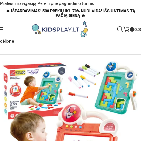
Praleisti navigaciją
Pereiti prie pagrindinio turinio
🔥 IŠPARDAVIMAS! 500 PREKIŲ IKI -70% NUOLAIDA! IŠSIUNTIMAS TĄ
PAČIĄ DIENĄ 🔥
0,0
Pagrindinis
»
Parduotuvė
»
Woopie 2in1 dvipusė piešimo lenta ir Tetris
dėlionė