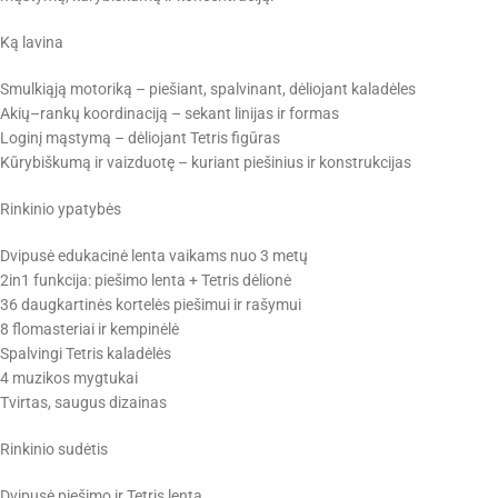
Ką lavina
Smulkiąją motoriką – piešiant, spalvinant, dėliojant kaladėles
Akių–rankų koordinaciją – sekant linijas ir formas
Loginį mąstymą – dėliojant Tetris figūras
Kūrybiškumą ir vaizduotę – kuriant piešinius ir konstrukcijas
Rinkinio ypatybės
Dvipusė edukacinė lenta vaikams nuo 3 metų
2in1 funkcija: piešimo lenta + Tetris dėlionė
36 daugkartinės kortelės piešimui ir rašymui
8 flomasteriai ir kempinėlė
Spalvingi Tetris kaladėlės
4 muzikos mygtukai
Tvirtas, saugus dizainas
Rinkinio sudėtis
Dvipusė piešimo ir Tetris lenta