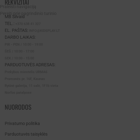
REKVIZITAI
Praleisti navigaciją
Pereiti prie pagrindinio turinio
MB Silvaid
TEL.:
+370 638 41 327
EL. PAŠTAS:
INFO@KIDSPLAY.LT
DARBO LAIKAS:
PIR - PEN / 10:00 - 19:00
ŠEŠ / 10:00 - 17:00
SEK / 10:00 - 15:00
PARDUOTUVĖS ADRESAS:
Prekybos miestelis URMAS
Pramonės pr. 16F, Kaunas
Rytinė galerija, 11 salė, 1F1b vieta
Norfos patalpose
NUORODOS
Privatumo politika
Parduotuvės taisyklės