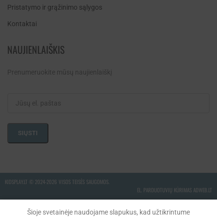
Pristatymo ir grąžinimo sąlygos
Kontaktai
NAUJIENLAIŠKIS
Prenumeruokite mūsų naujienlaiškį
KIDSPLAY.LT ©
2024-2026 VISOS TEISĖS SAUGOMOS.
EL. PARDUOTUVIŲ KŪRIMAS ADWEB.LT
Šioje svetainėje naudojame slapukus, kad užtikrintume