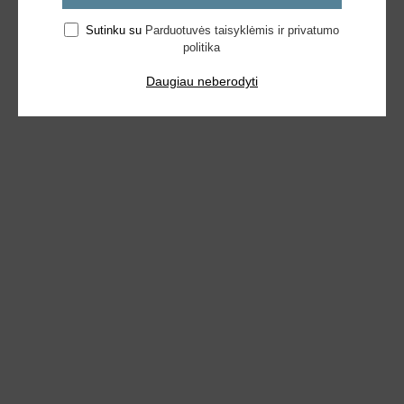
Sutinku su
Parduotuvės taisyklėmis ir privatumo
politika
Daugiau neberodyti