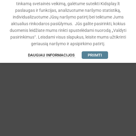
tinkamą svetainės veikimą, galėtume suteikti Kidsplay.lt
paslaugas ir funkcijas, analizuotume naršymo statistiką,
individualizuotume Jūsų naršymo patirtį bei teiktume Jums
aktualius rinkodaros pasiūlymus. Jūs galite pasirinkti, kokius
duomenis leidžiate mums rinkti spustelėdami nuorodą „Valdyti
pasirinkimus“. Leisdami visus slapukus, leisite mums užtikrinti
geriausią naršymo ir apsipirkimo patirtį.
DAUGIAU INFORMACIJOS
PRIIMTI