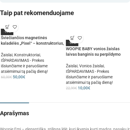
Taip pat rekomenduojame
-17%
Šviečiančios magnetinės
kaladėlės „Pixel“ – konstruktorius,
-57%
137 detalės.
WOOPIE BABY vonios žaislas
laivas banginis su perpildymo
Žaislai
,
Konstruktoriai
,
puodeliais
IŠPARDAVIMAS - Prekes
išsiunčiame ir paruošiame
Žaislai
,
Vonios žaislai
,
atsiėmimui tą pačią dieną!
IŠPARDAVIMAS - Prekes
50,00
€
išsiunčiame ir paruošiame
60,00
€
atsiėmimui tą pačią dieną!
10,00
€
22,99
€
Aprašymas
Woopie Emi – elegantiška, stilinga lėlė, kuri įkvepia kurti mados, pasakų ir