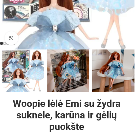
Padidinti
Woopie lėlė Emi su žydra
suknele, karūna ir gėlių
puokšte