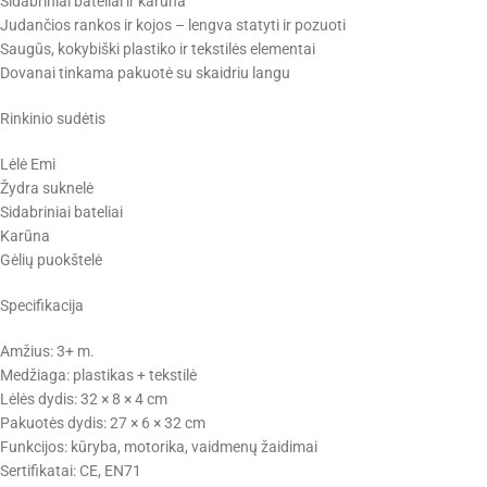
Sidabriniai bateliai ir karūna
Judančios rankos ir kojos – lengva statyti ir pozuoti
Saugūs, kokybiški plastiko ir tekstilės elementai
Dovanai tinkama pakuotė su skaidriu langu
Rinkinio sudėtis
Lėlė Emi
Žydra suknelė
Sidabriniai bateliai
Karūna
Gėlių puokštelė
Specifikacija
Amžius: 3+ m.
Medžiaga: plastikas + tekstilė
Lėlės dydis: 32 × 8 × 4 cm
Pakuotės dydis: 27 × 6 × 32 cm
Funkcijos: kūryba, motorika, vaidmenų žaidimai
Sertifikatai: CE, EN71