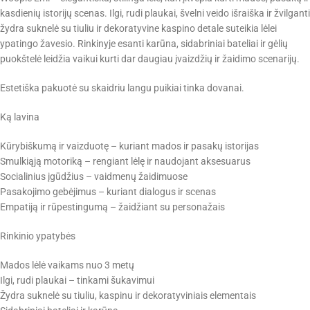
kasdienių istorijų scenas. Ilgi, rudi plaukai, švelni veido išraiška ir žvilganti
žydra suknelė su tiuliu ir dekoratyvine kaspino detale suteikia lėlei
ypatingo žavesio. Rinkinyje esanti karūna, sidabriniai bateliai ir gėlių
puokštelė leidžia vaikui kurti dar daugiau įvaizdžių ir žaidimo scenarijų.
Estetiška pakuotė su skaidriu langu puikiai tinka dovanai.
Ką lavina
Kūrybiškumą ir vaizduotę – kuriant mados ir pasakų istorijas
Smulkiąją motoriką – rengiant lėlę ir naudojant aksesuarus
Socialinius įgūdžius – vaidmenų žaidimuose
Pasakojimo gebėjimus – kuriant dialogus ir scenas
Empatiją ir rūpestingumą – žaidžiant su personažais
Rinkinio ypatybės
Mados lėlė vaikams nuo 3 metų
Ilgi, rudi plaukai – tinkami šukavimui
Žydra suknelė su tiuliu, kaspinu ir dekoratyviniais elementais