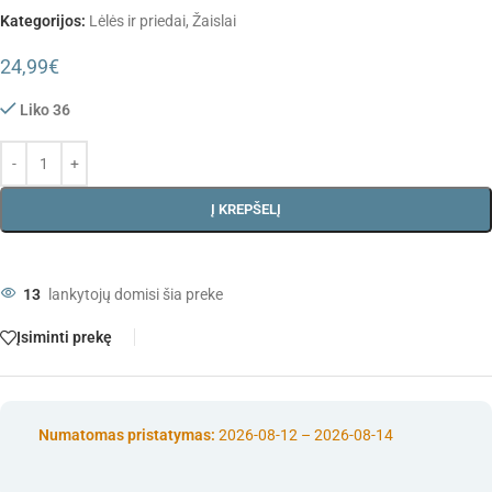
Kategorijos:
Lėlės ir priedai
,
Žaislai
24,99
€
Liko 36
Į KREPŠELĮ
13
lankytojų domisi šia preke
Įsiminti prekę
Numatomas pristatymas:
2026-08-12 – 2026-08-14