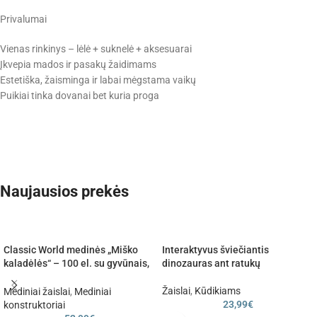
Privalumai
Vienas rinkinys – lėlė + suknelė + aksesuarai
Įkvepia mados ir pasakų žaidimams
Estetiška, žaisminga ir labai mėgstama vaikų
Puikiai tinka dovanai bet kuria proga
Naujausios prekės
Classic World medinės „Miško
Interaktyvus šviečiantis
kaladėlės“ – 100 el. su gyvūnais,
dinozauras ant ratukų
raidėmis ir skaičiais
Žaislai
,
Kūdikiams
Mediniai žaislai
,
Mediniai
23,99
€
konstruktoriai