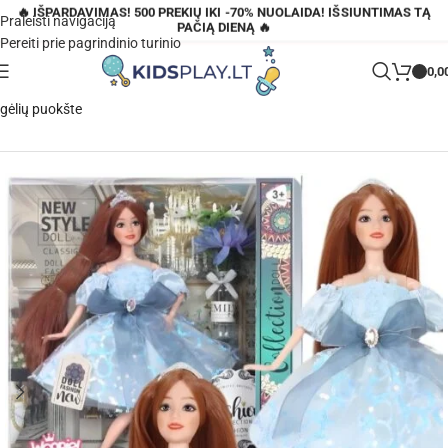
🔥 IŠPARDAVIMAS! 500 PREKIŲ IKI -70% NUOLAIDA! IŠSIUNTIMAS TĄ
Praleisti navigaciją
PAČIĄ DIENĄ 🔥
Pereiti prie pagrindinio turinio
0,0
Pagrindinis
»
Parduotuvė
»
Woopie lėlė Emi su žydra suknele, karūna ir
gėlių puokšte