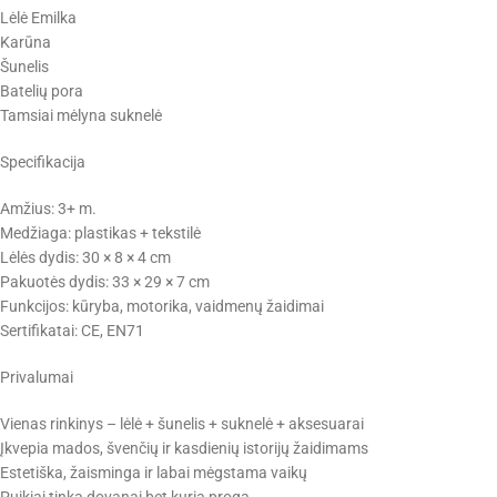
Lėlė Emilka
Karūna
Šunelis
Batelių pora
Tamsiai mėlyna suknelė
Specifikacija
Amžius: 3+ m.
Medžiaga: plastikas + tekstilė
Lėlės dydis: 30 × 8 × 4 cm
Pakuotės dydis: 33 × 29 × 7 cm
Funkcijos: kūryba, motorika, vaidmenų žaidimai
Sertifikatai: CE, EN71
Privalumai
Vienas rinkinys – lėlė + šunelis + suknelė + aksesuarai
Įkvepia mados, švenčių ir kasdienių istorijų žaidimams
Estetiška, žaisminga ir labai mėgstama vaikų
Puikiai tinka dovanai bet kuria proga