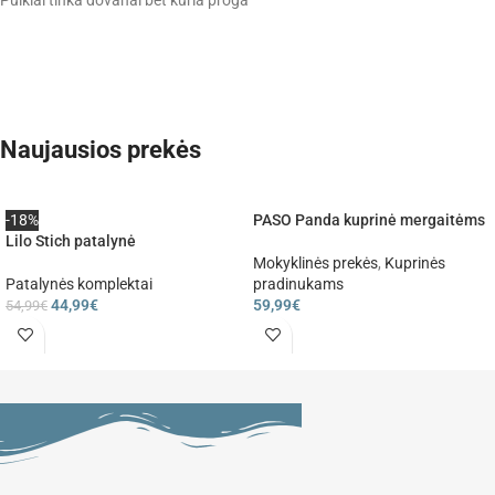
Naujausios prekės
-18%
PASO Panda kuprinė mergaitėms
Lilo Stich patalynė
Mokyklinės prekės
,
Kuprinės
Patalynės komplektai
pradinukams
44,99
€
59,99
€
54,99
€