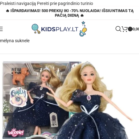
Praleisti navigaciją
Pereiti prie pagrindinio turinio
🔥 IŠPARDAVIMAS! 500 PREKIŲ IKI -70% NUOLAIDA! IŠSIUNTIMAS TĄ
PAČIĄ DIENĄ 🔥
0,0
Pagrindinis
»
Parduotuvė
»
Woopie lėlė Emilka su šuneliu ir tamsiai
mėlyna suknele