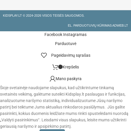
KIDSPLAY.LT ©
2024-2026 VISOS TEISĖS SAUGOMOS.
EL. PARDUOTUVIŲ KŪRIMAS ADWEB.LT
Facebook
Instagramas
Parduotuvė
Pageidavimų sąrašas
Krepšelis
Mano paskyra
Šioje svetainėje naudojame slapukus, kad užtikrintume tinkamą
svetainės veikimą, galėtume suteikti Kidsplay.lt paslaugas ir funkcijas,
analizuotume naršymo statistiką, individualizuotume Jūsų naršymo
patirtį bei teiktume Jums aktualius rinkodaros pasiūlymus. Jūs galite
pasirinkti, kokius duomenis leidžiate mums rinkti spustelėdami nuorodą
„Valdyti pasirinkimus“. Leisdami visus slapukus, leisite mums užtikrinti
geriausią naršymo ir apsipirkimo patirtį.