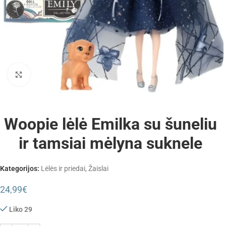
Padidinti
Woopie lėlė Emilka su šuneliu
ir tamsiai mėlyna suknele
Kategorijos:
Lėlės ir priedai
,
Žaislai
24,99
€
Liko 29