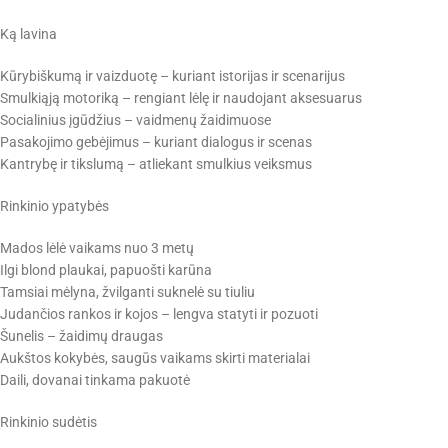
Ką lavina
Kūrybiškumą ir vaizduotę – kuriant istorijas ir scenarijus
Smulkiąją motoriką – rengiant lėlę ir naudojant aksesuarus
Socialinius įgūdžius – vaidmenų žaidimuose
Pasakojimo gebėjimus – kuriant dialogus ir scenas
Kantrybę ir tikslumą – atliekant smulkius veiksmus
Rinkinio ypatybės
Mados lėlė vaikams nuo 3 metų
Ilgi blond plaukai, papuošti karūna
Tamsiai mėlyna, žvilganti suknelė su tiuliu
Judančios rankos ir kojos – lengva statyti ir pozuoti
Šunelis – žaidimų draugas
Aukštos kokybės, saugūs vaikams skirti materialai
Daili, dovanai tinkama pakuotė
Rinkinio sudėtis