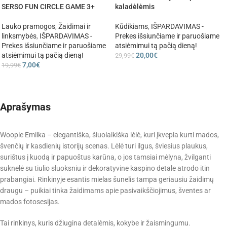
SERSO FUN CIRCLE GAME 3+
kaladėlėmis
Lauko pramogos
,
Žaidimai ir
Kūdikiams
,
IŠPARDAVIMAS -
linksmybės
,
IŠPARDAVIMAS -
Prekes išsiunčiame ir paruošiame
Prekes išsiunčiame ir paruošiame
atsiėmimui tą pačią dieną!
atsiėmimui tą pačią dieną!
20,00
€
29,99
€
7,00
€
19,99
€
Aprašymas
Woopie Emilka – elegantiška, šiuolaikiška lėlė, kuri įkvepia kurti mados,
švenčių ir kasdienių istorijų scenas. Lėlė turi ilgus, šviesius plaukus,
surištus į kuodą ir papuoštus karūna, o jos tamsiai mėlyna, žvilganti
suknelė su tiulio sluoksniu ir dekoratyvine kaspino detale atrodo itin
prabangiai. Rinkinyje esantis mielas šunelis tampa geriausiu žaidimų
draugu – puikiai tinka žaidimams apie pasivaikščiojimus, šventes ar
mados fotosesijas.
Tai rinkinys, kuris džiugina detalėmis, kokybe ir žaismingumu.