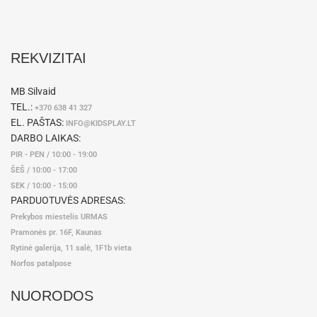
REKVIZITAI
MB Silvaid
TEL.:
+370 638 41 327
EL. PAŠTAS:
INFO@KIDSPLAY.LT
DARBO LAIKAS:
PIR - PEN / 10:00 - 19:00
ŠEŠ / 10:00 - 17:00
SEK / 10:00 - 15:00
PARDUOTUVĖS ADRESAS:
Prekybos miestelis URMAS
Pramonės pr. 16F, Kaunas
Rytinė galerija, 11 salė, 1F1b vieta
Norfos patalpose
NUORODOS