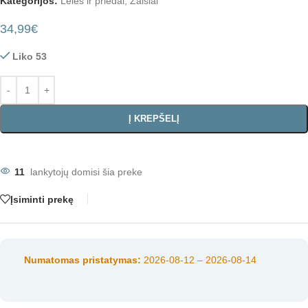
Kategorijos:
Lėlės ir priedai
,
Žaislai
34,99
€
Liko 53
Į KREPŠELĮ
11
lankytojų domisi šia preke
Įsiminti prekę
Numatomas pristatymas:
2026-08-12 – 2026-08-14