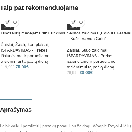
Taip pat rekomenduojame
-37%
-33%
Dinozaurų megėjams 4in1 rinkinys
Šeimos žaidimas „Colours Festival
– Kačių namas Gabi“
Žaislai
,
Žaislų komplektai
,
IŠPARDAVIMAS - Prekes
Žaislai
,
Stalo žaidimai
,
išsiunčiame ir paruošiame
IŠPARDAVIMAS - Prekes
atsiėmimui tą pačią dieną!
išsiunčiame ir paruošiame
75,00
€
atsiėmimui tą pačią dieną!
119,96
€
20,00
€
29,99
€
Aprašymas
Leisk vaikui persikelti į pasakų pasaulį su žavingu Woopie Royal 4 lėlių