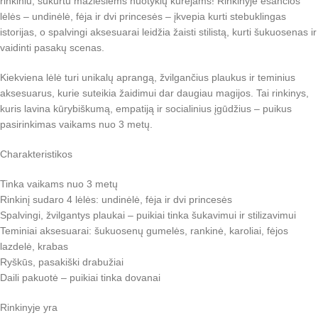
rinkiniu, sukurtu mažiesiems nuotykių kūrėjams! Rinkinyje esančios
lėlės – undinėlė, fėja ir dvi princesės – įkvepia kurti stebuklingas
istorijas, o spalvingi aksesuarai leidžia žaisti stilistą, kurti šukuosenas ir
vaidinti pasakų scenas.
Kiekviena lėlė turi unikalų aprangą, žvilgančius plaukus ir teminius
aksesuarus, kurie suteikia žaidimui dar daugiau magijos. Tai rinkinys,
kuris lavina kūrybiškumą, empatiją ir socialinius įgūdžius – puikus
pasirinkimas vaikams nuo 3 metų.
Charakteristikos
Tinka vaikams nuo 3 metų
Rinkinį sudaro 4 lėlės: undinėlė, fėja ir dvi princesės
Spalvingi, žvilgantys plaukai – puikiai tinka šukavimui ir stilizavimui
Teminiai aksesuarai: šukuosenų gumelės, rankinė, karoliai, fėjos
lazdelė, krabas
Ryškūs, pasakiški drabužiai
Daili pakuotė – puikiai tinka dovanai
Rinkinyje yra