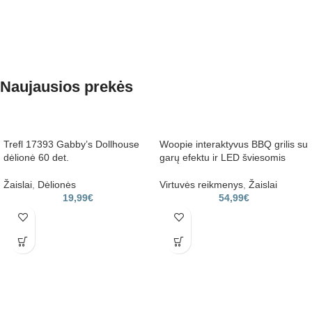
Naujausios prekės
Trefl 17393 Gabby’s Dollhouse
Woopie interaktyvus BBQ grilis su
dėlionė 60 det.
garų efektu ir LED šviesomis
Žaislai
,
Dėlionės
Virtuvės reikmenys
,
Žaislai
19,99
€
54,99
€