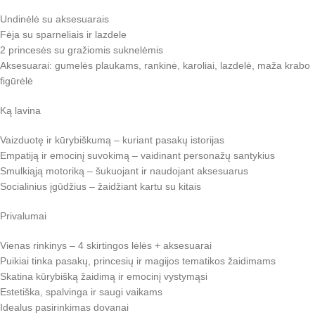
Undinėlė su aksesuarais
Fėja su sparneliais ir lazdele
2 princesės su gražiomis suknelėmis
Aksesuarai: gumelės plaukams, rankinė, karoliai, lazdelė, maža krabo
figūrėlė
Ką lavina
Vaizduotę ir kūrybiškumą – kuriant pasakų istorijas
Empatiją ir emocinį suvokimą – vaidinant personažų santykius
Smulkiąją motoriką – šukuojant ir naudojant aksesuarus
Socialinius įgūdžius – žaidžiant kartu su kitais
Privalumai
Vienas rinkinys – 4 skirtingos lėlės + aksesuarai
Puikiai tinka pasakų, princesių ir magijos tematikos žaidimams
Skatina kūrybišką žaidimą ir emocinį vystymąsi
Estetiška, spalvinga ir saugi vaikams
Idealus pasirinkimas dovanai