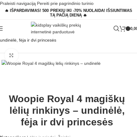
Praleisti navigaciją
Pereiti prie pagrindinio turinio
🔥 IŠPARDAVIMAS! 500 PREKIŲ IKI -70% NUOLAIDA! IŠSIUNTIMAS
TĄ PAČIĄ DIENĄ 🔥
0,0
Pagrindinis
»
Parduotuvė
»
Woopie Royal 4 magiškų lėlių rinkinys –
undinėlė, fėja ir dvi princesės
Padidinti
Woopie Royal 4 magiškų
lėlių rinkinys – undinėlė,
fėja ir dvi princesės