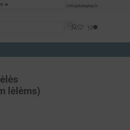
! 🔥
info@kidsplay.lt
ėlės
m lėlėms)