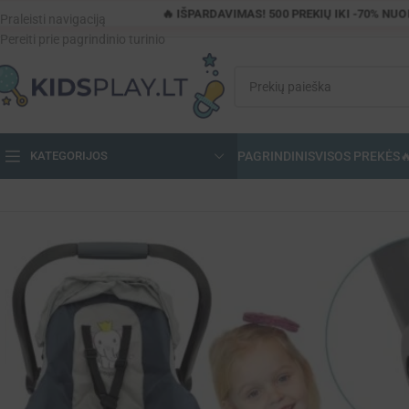
🔥 IŠPARDAVIMAS! 500 PREKIŲ IKI -70% NU
Praleisti navigaciją
Pereiti prie pagrindinio turinio
PAGRINDINIS
VISOS PREKĖS

KATEGORIJOS
Pagrindinis
»
Parduotuvė
»
WOOPIE „Royal“ lėlės nešynė (33–48 cm lėlė