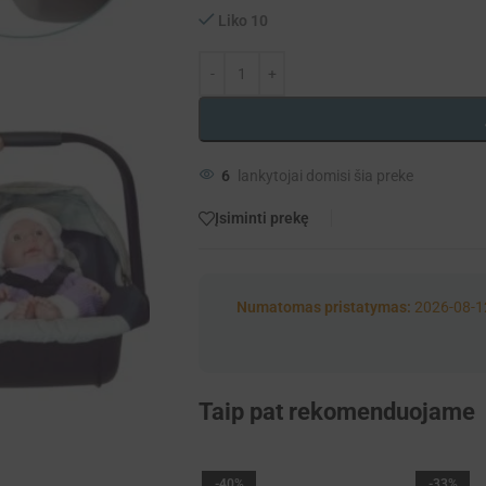
Liko 10
6
lankytojai domisi šia preke
Įsiminti prekę
Numatomas pristatymas:
2026-08-1
Taip pat rekomenduojame
-40%
-33%