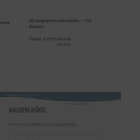
3D magnetinės kaladėlės – 155
tuvas
detalės
-43%
VIGA PolarB medi
Žaislai
,
Konstruktoriai
dėlionė – kūrybi
54,99
€
kaladėlės
Žaislai
,
Kūdikiams
Prekes išsiunčiam
atsiėmimui tą pač
34,99
€
NAUJIENLAIŠKIS
Prenumeruokite mūsų naujienlaiškį