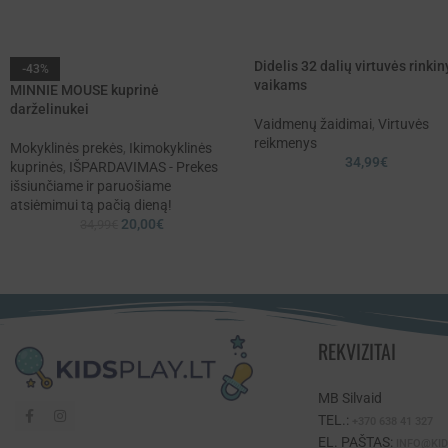
Didelis 32 dalių virtuvės rinkin
-43%
vaikams
MINNIE MOUSE kuprinė
darželinukei
Vaidmenų žaidimai
,
Virtuvės
reikmenys
Mokyklinės prekės
,
Ikimokyklinės
34,99
€
kuprinės
,
IŠPARDAVIMAS - Prekes
išsiunčiame ir paruošiame
atsiėmimui tą pačią dieną!
20,00
€
34,99
€
REKVIZITAI
MB Silvaid
TEL.:
+370 638 41 327
EL. PAŠTAS:
INFO@KID