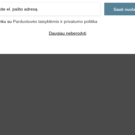
ną, saugos dirželius ir nuimamą, skalbiamą audinio uždangalą. Tinka 33–48
Gauti nuol
inku su
Parduotuvės taisyklėmis ir privatumo politika
Daugiau neberodyti