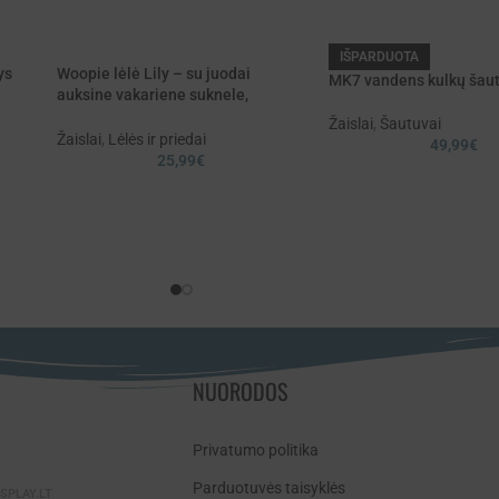
IŠPARDUOTA
ys
Woopie lėlė Lily – su juodai
MK7 vandens kulkų šau
auksine vakariene suknele,
papuošalais ir ilgais auksiniais
Žaislai
,
Šautuvai
plaukais
Žaislai
,
Lėlės ir priedai
49,99
€
25,99
€
NUORODOS
Privatumo politika
Parduotuvės taisyklės
SPLAY.LT