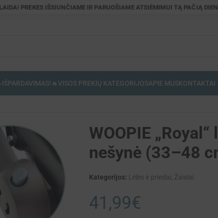
OLAIDA! PREKES IŠSIUNČIAME IR PARUOŠIAME ATSIĖMIMUI TĄ PAČIĄ DIENĄ
IŠPARDAVIMAS!🔥
VISOS PREKIŲ KATEGORIJOS
APIE MUS
KONTAKTAI
ms)
WOOPIE „Royal“ l
nešynė (33–48 c
Kategorijos:
Lėlės ir priedai
,
Žaislai
41,99
€