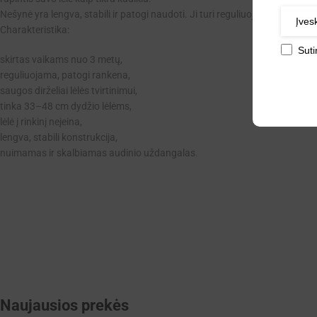
Nešynė yra lengva, stabili ir patogi naudoti. Ji turi reguliuojamą ranke
Charakteristika:
Sut
skirtas vaikams nuo 3 metų,
reguliuojama, patogi rankena,
saugos dirželiai lėlės tvirtinimui,
tinka 33–48 cm dydžio lėlėms,
lėlė į rinkinį neįeina,
lengva, stabili konstrukcija,
nuimamas ir skalbiamas audinio uždangalas.
Naujausios prekės