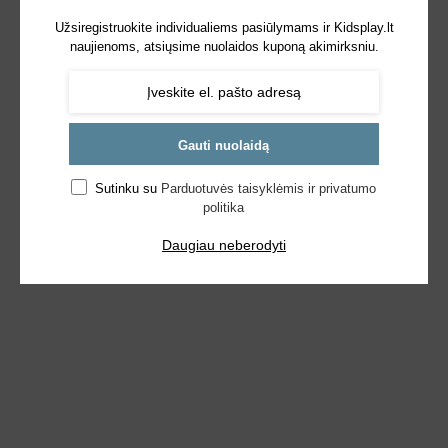
Užsiregistruokite individualiems pasiūlymams ir Kidsplay.lt
naujienoms, atsiųsime nuolaidos kuponą akimirksniu.
Gauti nuolaidą
Sutinku su
Parduotuvės taisyklėmis ir privatumo
politika
Daugiau neberodyti