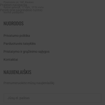
Pramonės pr. 16F, Kaunas
Praleisti navigaciją
Rytinė galerija, 11 salė, 1F1b vieta
Pereiti prie pagrindinio turinio
Norfos patalpose
NUORODOS
Privatumo politika
Parduotuvės taisyklės
Pristatymo ir grąžinimo sąlygos
Kontaktai
NAUJIENLAIŠKIS
Prenumeruokite mūsų naujienlaiškį