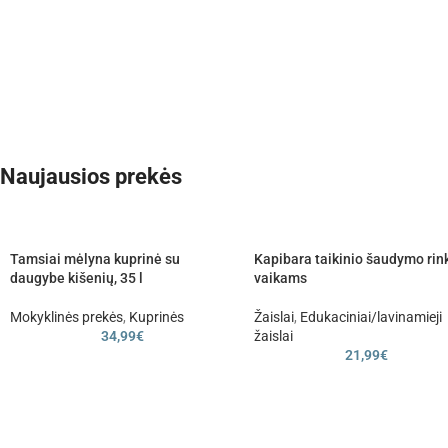
Naujausios prekės
Tamsiai mėlyna kuprinė su
Kapibara taikinio šaudymo rin
daugybe kišenių, 35 l
vaikams
Mokyklinės prekės
,
Kuprinės
Žaislai
,
Edukaciniai/lavinamieji
34,99
€
žaislai
21,99
€