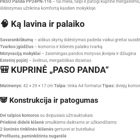
PASO Panda PP24PN‑116
– tai miela, talpi ir patogi kuprinė mergaitėm
išdėstymas užtikrina komfortą kasdien mokykloje.
🧠 Ką lavina ir palaiko
Savarankiškumą
– aiškus skyrių išdėstymas padeda vaikui greitai susidė
Tvarkos įgūdžius
– komoros ir kišenės palaiko tvarką
Motyvaciją mokyklai
– žaismingas pandos motyvas įkvepia ir džiugina
Estetinį pojūtį
– švelnus, mergaitiškas dizainas
🎒 KUPRINĖ „PASO PANDA“
Matmenys:
42 × 29 × 17 cm
Talpa:
tinka A4 formatui
Tipas:
dviejų komo
🐼 Konstrukcija ir patogumas
Dvi talpios komoros
su dvipusiais užtrauktukais
Priekinė didelė kišenė
smulkiems daiktams ar užkandžiams
2 šoninės tinklinės kišenės
gertuvei ar buteliukui
Profiluota, paminkštinta nugarėlė