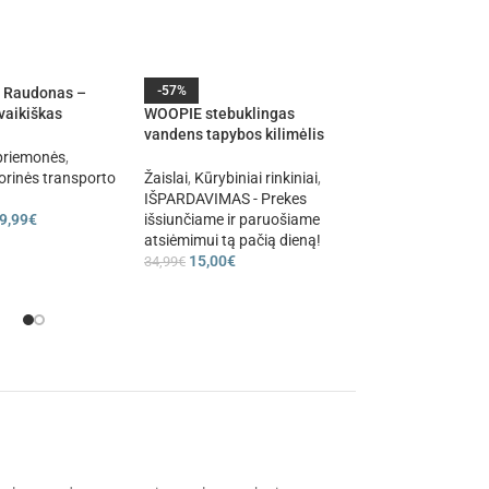
-57%
-46%
Raudonas –
 vaikiškas
WOOPIE stebuklingas
WOOPIE GREEN m
is
vandens tapybos kilimėlis
dėlionės kaladėlės
apvalus, ZOO, 23 vnt.
Montessori
priemonės
,
orinės transporto
Žaislai
,
Kūrybiniai rinkiniai
,
Mediniai žaislai
,
Me
IŠPARDAVIMAS - Prekes
dėlionės
,
IŠPARDAV
9,99
€
išsiunčiame ir paruošiame
Prekes išsiunčiame 
atsiėmimui tą pačią dieną!
paruošiame atsiėm
15,00
€
pačią dieną!
34,99
€
20,00
€
36,99
€