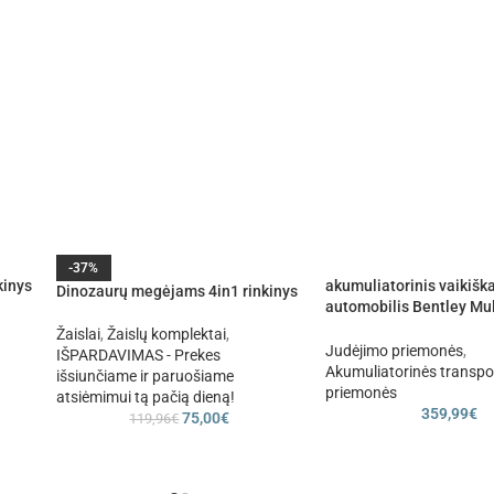
-37%
kinys
akumuliatorinis vaikišk
Dinozaurų megėjams 4in1 rinkinys
automobilis Bentley Mu
žalia spalva
Žaislai
,
Žaislų komplektai
,
Judėjimo priemonės
,
IŠPARDAVIMAS - Prekes
Akumuliatorinės transpo
išsiunčiame ir paruošiame
priemonės
atsiėmimui tą pačią dieną!
359,99
€
75,00
€
119,96
€