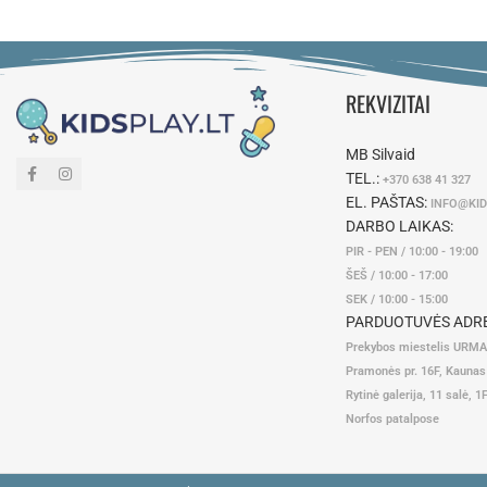
REKVIZITAI
MB Silvaid
TEL.:
+370 638 41 327
EL. PAŠTAS:
INFO@KID
DARBO LAIKAS:
PIR - PEN / 10:00 - 19:00
ŠEŠ / 10:00 - 17:00
SEK / 10:00 - 15:00
PARDUOTUVĖS ADRE
Prekybos miestelis URM
Pramonės pr. 16F, Kaunas
Rytinė galerija, 11 salė, 1
Norfos patalpose