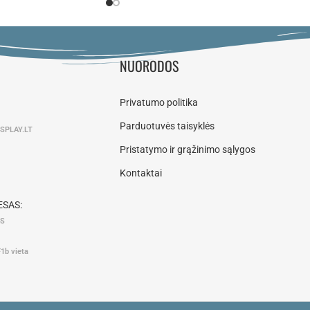
NUORODOS
Privatumo politika
Parduotuvės taisyklės
SPLAY.LT
Pristatymo ir grąžinimo sąlygos
Kontaktai
SAS:
AS
F1b vieta