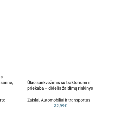
as
Gaisrinės automo
lsanne,
Ūkio sunkvežimis su traktoriumi ir
purškimo funkcij
priekaba – didelis žaidimų rinkinys
vaikams
Žaislai
,
Automobili
34,
rto
Žaislai
,
Automobiliai ir transportas
32,99
€