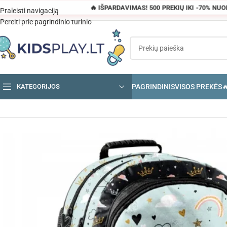
🔥 IŠPARDAVIMAS! 500 PREKIŲ IKI -70% NU
Praleisti navigaciją
Pereiti prie pagrindinio turinio
PAGRINDINIS
VISOS PREKĖS

KATEGORIJOS
Pagrindinis
»
Parduotuvė
»
PASO Panda mokyklinė kuprinė mergaitėms