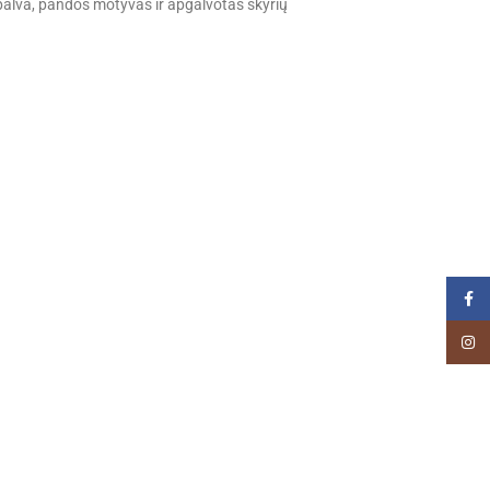
 spalva, pandos motyvas ir apgalvotas skyrių
Faceb
Insta