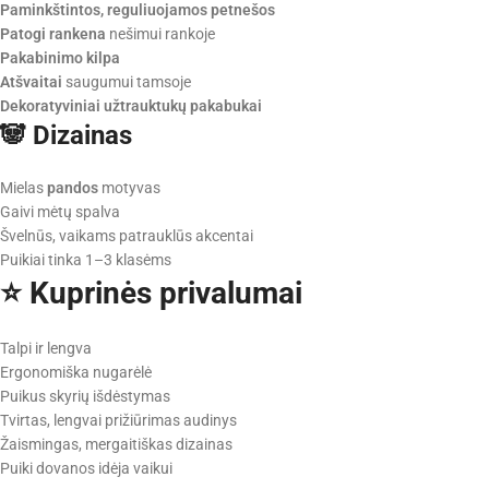
Paminkštintos, reguliuojamos petnešos
Patogi rankena
nešimui rankoje
Pakabinimo kilpa
Atšvaitai
saugumui tamsoje
Dekoratyviniai užtrauktukų pakabukai
🐼 Dizainas
Mielas
pandos
motyvas
Gaivi mėtų spalva
Švelnūs, vaikams patrauklūs akcentai
Puikiai tinka 1–3 klasėms
⭐ Kuprinės privalumai
Talpi ir lengva
Ergonomiška nugarėlė
Puikus skyrių išdėstymas
Tvirtas, lengvai prižiūrimas audinys
Žaismingas, mergaitiškas dizainas
Puiki dovanos idėja vaikui