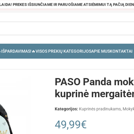
OLAIDA! PREKES IŠSIUNČIAME IR PARUOŠIAME ATSIĖMIMUI TĄ PAČIĄ DIENĄ
IŠPARDAVIMAS!🔥
VISOS PREKIŲ KATEGORIJOS
APIE MUS
KONTAKTAI
PASO Panda mok
kuprinė mergait
Kategorijos:
Kuprinės pradinukams
,
Mokyk
49,99
€