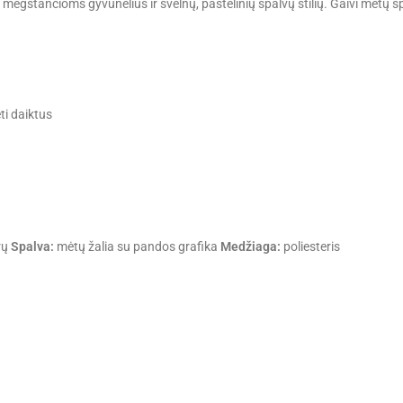
s, mėgstančioms gyvūnėlius ir švelnų, pastelinių spalvų stilių. Gaivi mėtų
ti daiktus
rų
Spalva:
mėtų žalia su pandos grafika
Medžiaga:
poliesteris