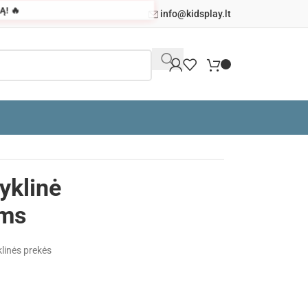
! 🔥
info@kidsplay.lt
yklinė
ėms
linės prekės