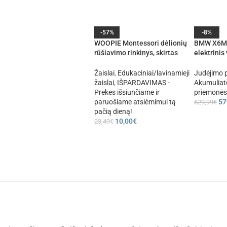
-57%
-8%
WOOPIE Montessori dėlionių
BMW X6M 
rūšiavimo rinkinys, skirtas
elektrinis
smegenims lavinti, raidės,
automobil
skaičiai, 139 vnt.
Žaislai
,
Edukaciniai/lavinamieji
Judėjimo 
žaislai
,
IŠPARDAVIMAS -
Akumuliat
Prekes išsiunčiame ir
priemonės
paruošiame atsiėmimui tą
57
629,99
€
pačią dieną!
10,00
€
23,49
€