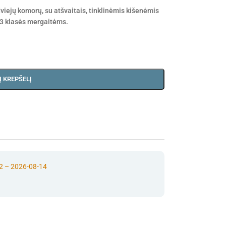
iejų komorų, su atšvaitais, tinklinėmis kišenėmis
–3 klasės mergaitėms.
Į KREPŠELĮ
2 – 2026-08-14