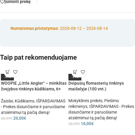
Įsiminti prekę
Numatomas pristatymas:
2026-08-12 – 2026-08-14
Taip pat rekomenduojame
-41%
-41%
WOOPIE „Little Angler“ – minkštas
Dvipusių flomasterių rinkinys
žvejybos rinkinys kūdikiams, 6+
maišelyje (100 vnt.)
mėn.
Mokyklinės prekės
,
Piešimo
Žaislai
,
Kūdikiams
,
IŠPARDAVIMAS
reikmenys
,
IŠPARDAVIMAS - Prekes
- Prekes išsiunčiame ir paruošiame
išsiunčiame ir paruošiame
atsiėmimui tą pačią dieną!
atsiėmimui tą pačią dieną!
20,00
€
33,99
€
16,00
€
26,99
€