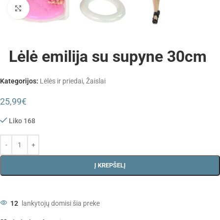
Padidinti
Lėlė emilija su supyne 30cm
Kategorijos:
Lėlės ir priedai
,
Žaislai
25,99
€
Liko 168
Į KREPŠELĮ
12
lankytojų domisi šia preke