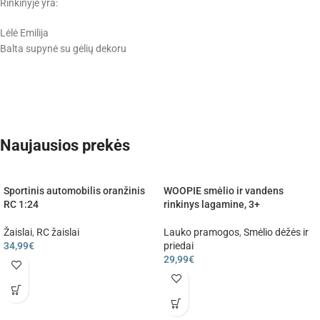
Rinkinyje yra:
Lėlė Emilija
Balta supynė su gėlių dekoru
Naujausios prekės
Sportinis automobilis oranžinis
WOOPIE smėlio ir vandens
RC 1:24
rinkinys lagamine, 3+
Žaislai
,
RC žaislai
Lauko pramogos
,
Smėlio dėžės ir
34,99
€
priedai
29,99
€