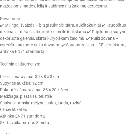
mažosioms mados, lėlių ir vaidmeninių žaidimų gerbėjoms.
Privalumai:
✔️ Stilinga išvaizda – blizgi suknelė, tiara, aukštakulniai ✔️ Kruopštus
dizainas – detalės atkurtos su meile ir tikslumu ✔️ Papildoma supynė –
dekoruota gėlėmis, skirta kūrybiškam žaidimui ✔️ Puiki dovana –
estetiška pakuotė tinka dovanoti ✔️ Saugus žaislas – CE sertifikatas,
atitinka EN71 standartą
Techniniai duomenys:
Lėlės išmatavimai: 30 × 8 × 3 cm
Supynės aukštis: 12 cm
Pakuotės išmatavimai: 33 × 20 × 6 cm
Medžiaga: plastikas, tekstilė
Spalvos: tamsiai mėlyna, balta, juoda, rožinė
CE sertifikatas
Atitinka EN71 standartą
Skirta vaikams nuo 3 metų