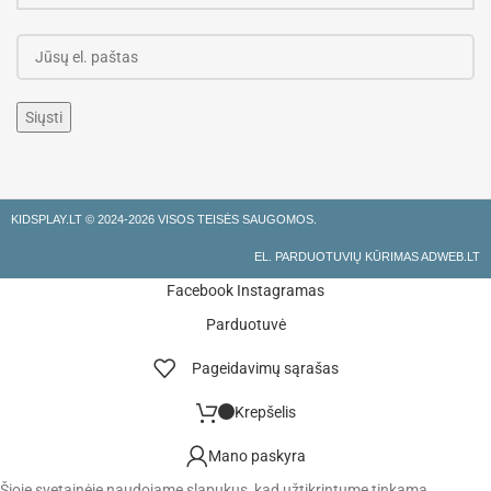
KIDSPLAY.LT ©
2024-2026 VISOS TEISĖS SAUGOMOS.
EL. PARDUOTUVIŲ KŪRIMAS ADWEB.LT
Facebook
Instagramas
Parduotuvė
Pageidavimų sąrašas
Krepšelis
Mano paskyra
Šioje svetainėje naudojame slapukus, kad užtikrintume tinkamą