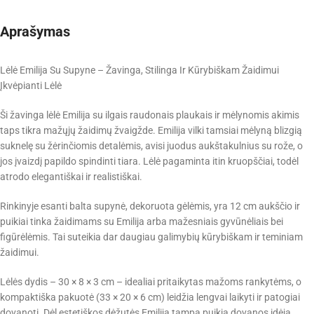
Aprašymas
Lėlė Emilija Su Supyne – Žavinga, Stilinga Ir Kūrybiškam Žaidimui
Įkvėpianti Lėlė
Ši žavinga lėlė Emilija su ilgais raudonais plaukais ir mėlynomis akimis
taps tikra mažųjų žaidimų žvaigžde. Emilija vilki tamsiai mėlyną blizgią
suknelę su žėrinčiomis detalėmis, avisi juodus aukštakulnius su rože, o
jos įvaizdį papildo spindinti tiara. Lėlė pagaminta itin kruopščiai, todėl
atrodo elegantiškai ir realistiškai.
Rinkinyje esanti balta supynė, dekoruota gėlėmis, yra 12 cm aukščio ir
puikiai tinka žaidimams su Emilija arba mažesniais gyvūnėliais bei
figūrėlėmis. Tai suteikia dar daugiau galimybių kūrybiškam ir teminiam
žaidimui.
Lėlės dydis – 30 × 8 × 3 cm – idealiai pritaikytas mažoms rankytėms, o
kompaktiška pakuotė (33 × 20 × 6 cm) leidžia lengvai laikyti ir patogiai
dovanoti. Dėl estetiškos dėžutės Emilija tampa puikia dovanos idėja