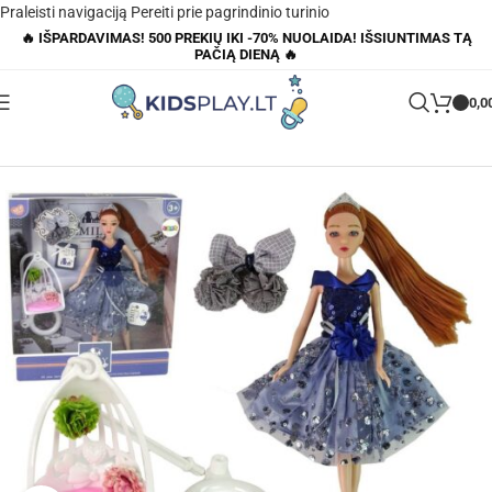
Praleisti navigaciją
Pereiti prie pagrindinio turinio
🔥 IŠPARDAVIMAS! 500 PREKIŲ IKI -70% NUOLAIDA! IŠSIUNTIMAS TĄ
PAČIĄ DIENĄ 🔥
0,0
Pagrindinis
»
Parduotuvė
»
Lėlė emilija su supyne 30cm