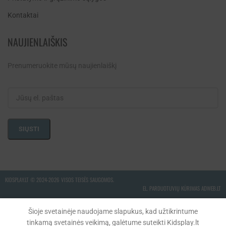
Kontaktai
NAUJIENLAIŠKIS
Prenumeruokite mūsų naujienlaiškį
KIDSPLAY.LT ©
2024-2026 VISOS TEISĖS SAUGOMOS.
EL. PARDUOTUVIŲ KŪRIMAS ADWEB.LT
Šioje svetainėje naudojame slapukus, kad užtikrintume
tinkamą svetainės veikimą, galėtume suteikti Kidsplay.lt