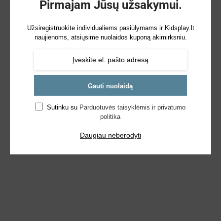
Pirmajam Jūsų užsakymui.
Užsiregistruokite individualiems pasiūlymams ir Kidsplay.lt
naujienoms, atsiųsime nuolaidos kuponą akimirksniu.
Gauti nuolaidą
Sutinku su
Parduotuvės taisyklėmis ir privatumo
politika
Daugiau neberodyti