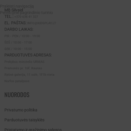
Praleisti navigaciją
MB Silvaid
Pereiti prie pagrindinio turinio
TEL.:
+370 638 41 327
EL. PAŠTAS:
INFO@KIDSPLAY.LT
DARBO LAIKAS:
PIR - PEN / 10:00 - 19:00
ŠEŠ / 10:00 - 17:00
SEK / 10:00 - 15:00
PARDUOTUVĖS ADRESAS:
Prekybos miestelis URMAS
Pramonės pr. 16F, Kaunas
Rytinė galerija, 11 salė, 1F1b vieta
Norfos patalpose
NUORODOS
Privatumo politika
Parduotuvės taisyklės
Pristatymo ir grąžinimo sąlygos