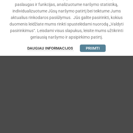
paslaugas ir funkcijas, analizuotume naršymo statistiką,
individualizuotume Jūsų naršymo patirtį bei teiktume Jums
aktualius rinkodaros pasiūlymus. Jūs galite pasirinkti, kokius
duomenis leidžiate mums rinkti spustelėdami nuorodą „Valdyti
pasirinkimus“. Leisdami visus slapukus, leisite mums užtikrinti
geriausią naršymo ir apsipirkimo patirtį.
DAUGIAU INFORMACIJOS
PRIIMTI