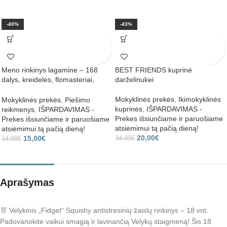
-40%
-43%
Meno rinkinys lagamine – 168
BEST FRIENDS kuprinė
dalys, kreidelės, flomasteriai,
darželinukei
dažai
Mokyklinės prekės
,
Ikimokyklinės
Mokyklinės prekės
,
Piešimo
kuprinės
,
IŠPARDAVIMAS -
reikmenys
,
IŠPARDAVIMAS -
Prekes išsiunčiame ir paruošiame
Prekes išsiunčiame ir paruošiame
atsiėmimui tą pačią dieną!
atsiėmimui tą pačią dieną!
20,00
€
15,00
€
34,99
€
24,99
€
Aprašymas
🐰 Velykinis „Fidget“ Squishy antistresinių žaislų rinkinys – 18 vnt.
Padovanokite vaikui smagią ir lavinančią Velykų staigmeną! Šis 18