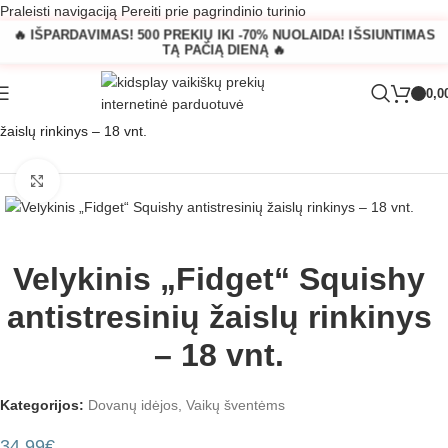
Praleisti navigaciją
Pereiti prie pagrindinio turinio
🔥 IŠPARDAVIMAS! 500 PREKIŲ IKI -70% NUOLAIDA! IŠSIUNTIMAS
TĄ PAČIĄ DIENĄ 🔥
0,0
Pagrindinis
»
Parduotuvė
»
Velykinis „Fidget“ Squishy antistresinių
žaislų rinkinys – 18 vnt.
Padidinti
Velykinis „Fidget“ Squishy
antistresinių žaislų rinkinys
– 18 vnt.
Kategorijos:
Dovanų idėjos
,
Vaikų šventėms
34,99
€