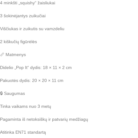
4 minkšti „squishy“ žaisliukai
3 šokinėjantys zuikučiai
Viščiukas ir zuikutis su vamzdeliu
2 kiškučių figūrėlės
📏 Matmenys
Didelio „Pop It“ dydis: 18 × 11 × 2 cm
Pakuotės dydis: 20 × 20 × 11 cm
🔒 Saugumas
Tinka vaikams nuo 3 metų
Pagaminta iš netoksiškų ir patvarių medžiagų
Atitinka EN71 standartą