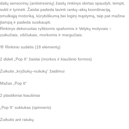
dalių sensorinių (antistresinių) žaislų rinkinys skirtas spaudyti, tempti,
sukti ir tyrinėti. Žaislai padeda lavinti rankų–akių koordinaciją,
smulkiąją motoriką, kūrybiškumą bei loginį mąstymą, taip pat mažina
įtampą ir padeda susikaupti.
Rinkinys dekoruotas ryškiomis spalvomis ir Velykų motyvais –
zuikučiais, viščiukais, morkomis ir margučiais.
🌸 Rinkinio sudėtis (18 elementų)
2 dideli „Pop It“ žaislai (morkos ir kiaušinio formos)
Zuikutis „kryžiukų–nuliukų“ žaidimui
Mažas „Pop It“
2 plastikiniai kiaušiniai
„Pop It“ suktukas (spinneris)
Zuikutis ant ratukų