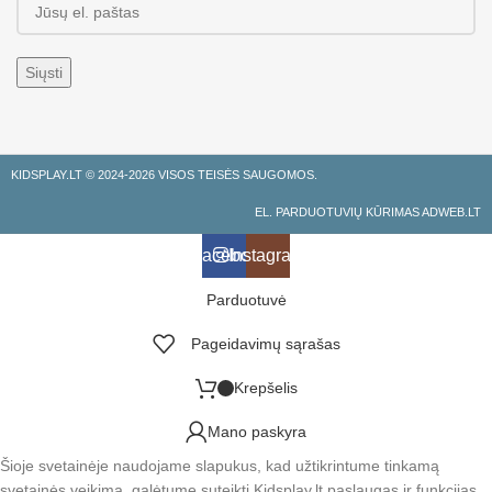
KIDSPLAY.LT ©
2024-2026 VISOS TEISĖS SAUGOMOS.
EL. PARDUOTUVIŲ KŪRIMAS ADWEB.LT
Facebook
Instagramas
Parduotuvė
Pageidavimų sąrašas
Krepšelis
Mano paskyra
Šioje svetainėje naudojame slapukus, kad užtikrintume tinkamą
svetainės veikimą, galėtume suteikti Kidsplay.lt paslaugas ir funkcijas,