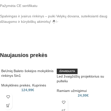
Pažymėta CE sertifikatu
Spalvingas ir įvairus rinkinys – puiki Velykų dovana, suteiksianti daug
džiaugsmo ir kūrybiškų akimirkų! 🐣✨
Naujausios prekės
BeUniq Baleto šokėjos mokyklinis
IŠPARDUOTA
rinkinys 5in1
Led žvaigždžių projektorius su
pulteliu
Mokyklinės prekės
,
Kuprinės
124,99
€
Ramiam užmigimui
24,99
€