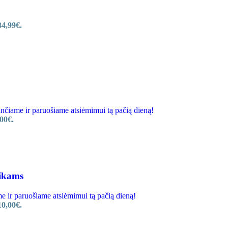
34,99€.
iame ir paruošiame atsiėmimui tą pačią dieną!
00€.
aikams
r paruošiame atsiėmimui tą pačią dieną!
10,00€.