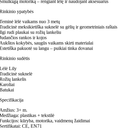
Smulkiąją motoriką – rengiant lėlę ir naudojant aksesuarus
Rinkinio ypatybės
Teminė lėlė vaikams nuo 3 metų
Tradicinė meksikietiška suknelė su gėlių ir geometriniais raštais
Ilgi rudi plaukai su rožių lankeliu
Judančios rankos ir kojos
Aukštos kokybės, saugūs vaikams skirti materialai
Estetiška pakuotė su langu – puikiai tinka dovanai
Rinkinio sudėtis
Lėlė Lily
Tradicinė suknelė
Rožių lankelis
Karoliai
Batukai
Specifikacija
Amžius: 3+ m.
Medžiaga: plastikas + tekstilė
Funkcijos: kūryba, motorika, vaidmenų žaidimai
Sertifikatai: CE, EN71