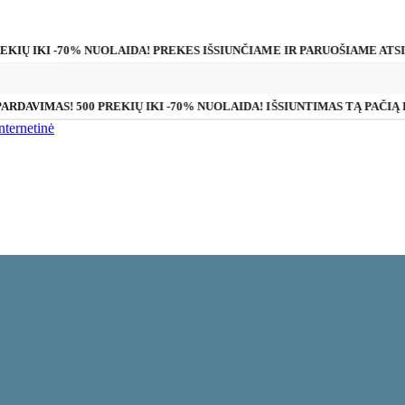
REKIŲ IKI -70% NUOLAIDA! PREKES IŠSIUNČIAME IR PARUOŠIAME ATS
PARDAVIMAS! 500 PREKIŲ IKI -70% NUOLAIDA! IŠSIUNTIMAS TĄ PAČIĄ