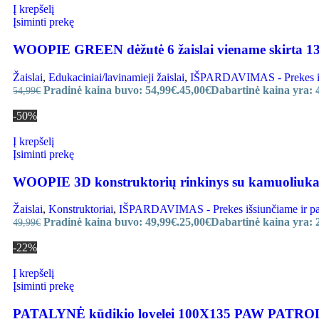
Į krepšelį
Įsiminti prekę
WOOPIE GREEN dėžutė 6 žaislai viename skirta 1
Žaislai
,
Edukaciniai/lavinamieji žaislai
,
IŠPARDAVIMAS - Prekes išsi
Pradinė kaina buvo: 54,99€.
45,00
€
Dabartinė kaina yra: 
54,99
€
-50%
Į krepšelį
Įsiminti prekę
WOOPIE 3D konstruktorių rinkinys su kamuoliukais,
Žaislai
,
Konstruktoriai
,
IŠPARDAVIMAS - Prekes išsiunčiame ir paru
Pradinė kaina buvo: 49,99€.
25,00
€
Dabartinė kaina yra: 
49,99
€
-22%
Į krepšelį
Įsiminti prekę
PATALYNĖ kūdikio lovelei 100X135 PAW PATRO