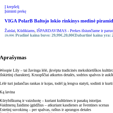
Į krepšelį
Įsiminti prekę
VIGA PolarB Baltojo lokio rinkinys medinė piramidė
Žaislai
,
Kūdikiams
,
IŠPARDAVIMAS - Prekes išsiunčiame ir paruoši
Pradinė kaina buvo: 29,99€.
20,00
€
Dabartinė kaina yra: 
29,99
€
Aprašymas
Woopie Lily – tai žavinga lėlė, įkvėpta tradicinės meksikietiškos kultūros
išskirtinį charakterį. Kruopščiai atkurtos detalės, sodrios spalvos ir 
Lėlė turi judančias rankas ir kojas, todėl ją lengva statyti, sodinti ir kurt
Ką lavina
Kūrybiškumą ir vaizduotę – kuriant kultūrines ir pasakų istorijas
Vaidmenų žaidimo įgūdžius – atkuriant kasdienes ar šventines scenas
Estetinį suvokimą – per spalvas, raštus ir aprangos detales