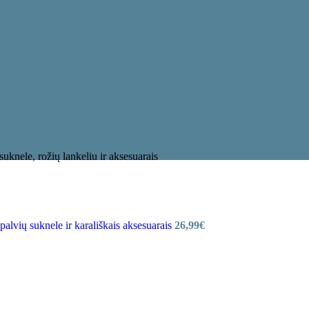
suknele, rožių lankeliu ir aksesuarais
spalvių suknele ir karališkais aksesuarais
26,99
€