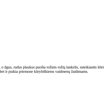
o ilgus, rudus plaukus puošia rožinis rožių lankelis, suteikiantis lėlei
mi, bet ir puikia priemone kūrybiškiems vaidmenų žaidimams.