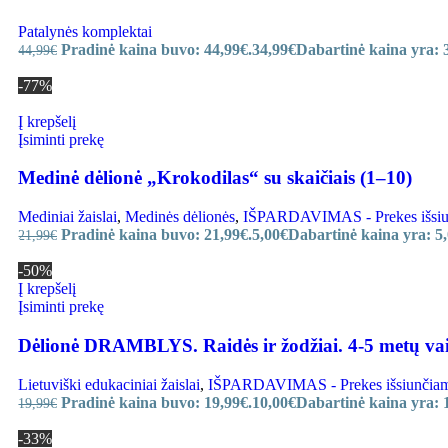
Patalynės komplektai
Pradinė kaina buvo: 44,99€.
34,99
€
Dabartinė kaina yra: 
44,99
€
-77%
Į krepšelį
Įsiminti prekę
Medinė dėlionė „Krokodilas“ su skaičiais (1–10)
Mediniai žaislai
,
Medinės dėlionės
,
IŠPARDAVIMAS - Prekes išsiunč
Pradinė kaina buvo: 21,99€.
5,00
€
Dabartinė kaina yra: 5,
21,99
€
-50%
Į krepšelį
Įsiminti prekę
Dėlionė DRAMBLYS. Raidės ir žodžiai. 4-5 metų v
Lietuviški edukaciniai žaislai
,
IŠPARDAVIMAS - Prekes išsiunčiame i
Pradinė kaina buvo: 19,99€.
10,00
€
Dabartinė kaina yra: 
19,99
€
-33%