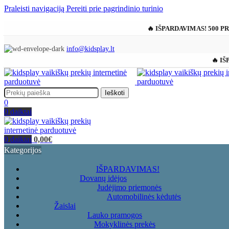
Praleisti navigaciją
Pereiti prie pagrindinio turinio
🔥 IŠPARDAVIMAS! 500 P
info@kidsplay.lt
🔥 IŠ
Ieškoti
0
0
daiktai
0
daiktai
0,00
€
Kategorijos
IŠPARDAVIMAS!
Dovanų idėjos
Judėjimo priemonės
Automobilinės kėdutės
Žaislai
Lauko pramogos
Mokyklinės prekės