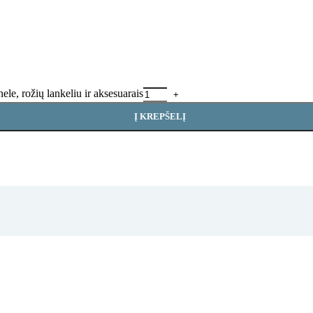
ele, rožių lankeliu ir aksesuarais
Į KREPŠELĮ