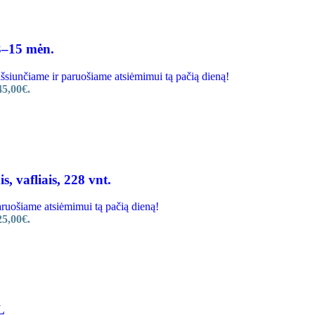
3–15 mėn.
unčiame ir paruošiame atsiėmimui tą pačią dieną!
45,00€.
 vafliais, 228 vnt.
ošiame atsiėmimui tą pačią dieną!
25,00€.
L