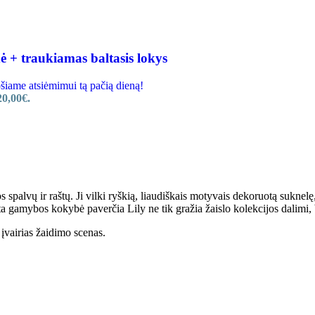
 + traukiamas baltasis lokys
ame atsiėmimui tą pačią dieną!
20,00€.
 spalvų ir raštų. Ji vilki ryškią, liaudiškais motyvais dekoruotą suknelę, 
aukšta gamybos kokybė paverčia Lily ne tik gražia žaislo kolekcijos dali
i įvairias žaidimo scenas.