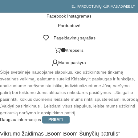
EL. PARDUOTUVIŲ KŪRIMAS ADWEB.LT
Facebook
Instagramas
Parduotuvė
Pageidavimų sąrašas
Krepšelis
Mano paskyra
Šioje svetainėje naudojame slapukus, kad užtikrintume tinkamą
svetainės veikimą, galėtume suteikti Kidsplay.lt paslaugas ir funkcijas,
analizuotume naršymo statistiką, individualizuotume Jūsų naršymo
patirtį bei teiktume Jums aktualius rinkodaros pasiūlymus. Jūs galite
pasirinkti, kokius duomenis leidžiate mums rinkti spustelėdami nuorodą
„Valdyti pasirinkimus“. Leisdami visus slapukus, leisite mums užtikrinti
geriausią naršymo ir apsipirkimo patirtį.
Daugiau informacijos
PRIIMTI
Vikrumo žaidimas „Boom Boom Šunyčių patrulis”