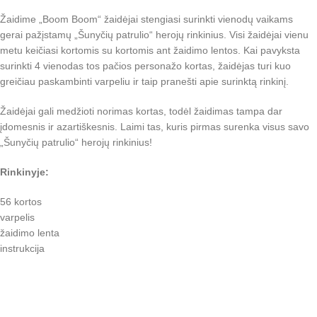
Žaidime „Boom Boom“ žaidėjai stengiasi surinkti vienodų vaikams
gerai pažįstamų „Šunyčių patrulio“ herojų rinkinius. Visi žaidėjai vienu
metu keičiasi kortomis su kortomis ant žaidimo lentos. Kai pavyksta
surinkti 4 vienodas tos pačios personažo kortas, žaidėjas turi kuo
greičiau paskambinti varpeliu ir taip pranešti apie surinktą rinkinį.
Žaidėjai gali medžioti norimas kortas, todėl žaidimas tampa dar
įdomesnis ir azartiškesnis. Laimi tas, kuris pirmas surenka visus savo
„Šunyčių patrulio“ herojų rinkinius!
Rinkinyje:
56 kortos
varpelis
žaidimo lenta
instrukcija