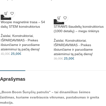
-46%
Woopie magnetinė trasa – 54
-32%
dalių STEM konstruktorius
STRAWS šiaudelių konstruktorius
(1000 detalių) – mega rinkinys
lagamine
Žaislai
,
Konstruktoriai
,
IŠPARDAVIMAS - Prekes
Žaislai
,
Konstruktoriai
,
išsiunčiame ir paruošiame
IŠPARDAVIMAS - Prekes
atsiėmimui tą pačią dieną!
išsiunčiame ir paruošiame
25,00
€
atsiėmimui tą pačią dieną!
45,99
€
25,00
€
36,99
€
Aprašymas
„Boom Boom Šunyčių patrulis“ – tai dinamiškas šeimos
žaidimas, kuriame svarbiausia vikrumas, pastabumas ir greita
reakcija.