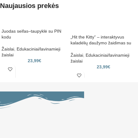
Naujausios prekės
Juodas seifas–taupyklė su PIN
kodu
„Hit the Kitty“ – interaktyvus
kaladėlių daužymo žaidimas su
plaktukais
Žaislai
,
Edukaciniai/lavinamieji
žaislai
Žaislai
,
Edukaciniai/lavinamieji
23,99
€
žaislai
23,99
€