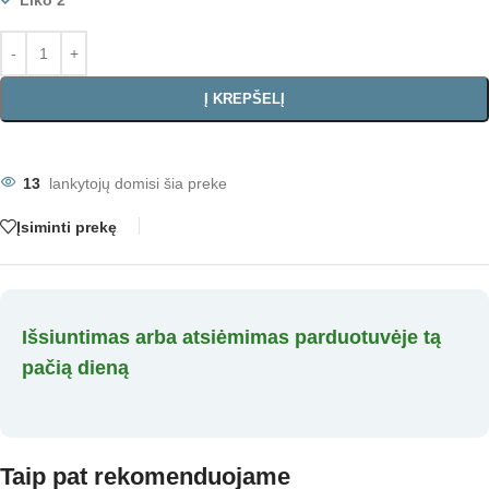
Liko 2
Į KREPŠELĮ
13
lankytojų domisi šia preke
Įsiminti prekę
Išsiuntimas arba atsiėmimas parduotuvėje tą
pačią dieną
Taip pat rekomenduojame