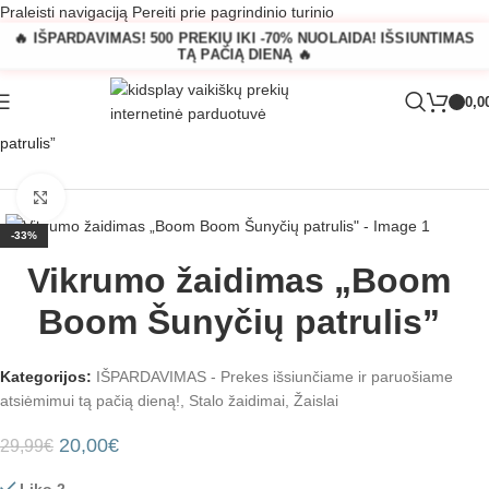
Praleisti navigaciją
Pereiti prie pagrindinio turinio
🔥 IŠPARDAVIMAS! 500 PREKIŲ IKI -70% NUOLAIDA! IŠSIUNTIMAS
TĄ PAČIĄ DIENĄ 🔥
0,0
Pagrindinis
»
Parduotuvė
»
Vikrumo žaidimas „Boom Boom Šunyčių
patrulis”
Padidinti
-33%
Vikrumo žaidimas „Boom
Boom Šunyčių patrulis”
Kategorijos:
IŠPARDAVIMAS - Prekes išsiunčiame ir paruošiame
atsiėmimui tą pačią dieną!
,
Stalo žaidimai
,
Žaislai
20,00
€
29,99
€